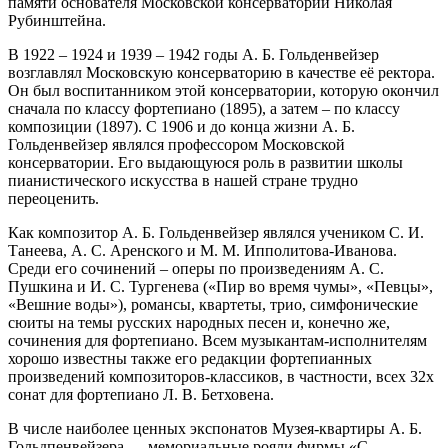
памяти основателя Московской консерватории Николая
Рубинштейна.
В 1922 – 1924 и 1939 – 1942 годы А. Б. Гольденвейзер
возглавлял Московскую консерваторию в качестве её ректора.
Он был воспитанником этой консерватории, которую окончил
сначала по классу фортепиано (1895), а затем – по классу
композиции (1897). С 1906 и до конца жизни А. Б.
Гольденвейзер являлся профессором Московской
консерватории. Его выдающуюся роль в развитии школы
пианистического искусства в нашей стране трудно
переоценить.
Как композитор А. Б. Гольденвейзер являлся учеником С. И.
Танеева, А. С. Аренского и М. М. Ипполитова-Иванова.
Среди его сочинений – оперы по произведениям А. С.
Пушкина и И. С. Тургенева («Пир во время чумы», «Певцы»,
«Вешние воды»), романсы, квартеты, трио, симфонические
сюиты на темы русских народных песен и, конечно же,
сочинения для фортепиано. Всем музыкантам-исполнителям
хорошо известны также его редакции фортепианных
произведений композиторов-классиков, в частности, всех 32х
сонат для фортепиано Л. В. Бетховена.
В числе наиболее ценных экспонатов Музея-квартиры А. Б.
Гольдпенвейзера — мемориальные рояли фирмы «C.