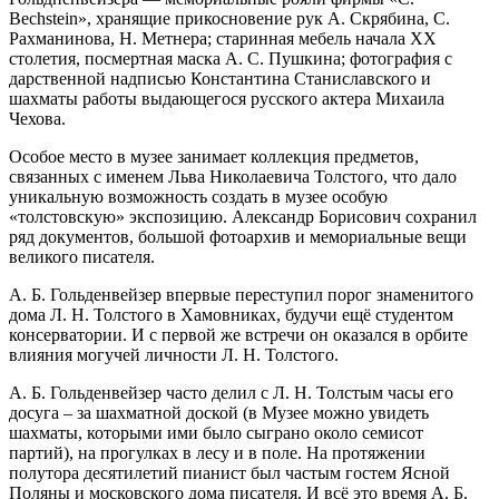
Bechstein», хранящие прикосновение рук А. Скрябина, С.
Рахманинова, Н. Метнера; старинная мебель начала XX
столетия, посмертная маска А. С. Пушкина; фотография с
дарственной надписью Константина Станиславского и
шахматы работы выдающегося русского актера Михаила
Чехова.
Особое место в музее занимает коллекция предметов,
связанных с именем Льва Николаевича Толстого, что дало
уникальную возможность создать в музее особую
«толстовскую» экспозицию. Александр Борисович сохранил
ряд документов, большой фотоархив и мемориальные вещи
великого писателя.
А. Б. Гольденвейзер впервые переступил порог знаменитого
дома Л. Н. Толстого в Хамовниках, будучи ещё студентом
консерватории. И с первой же встречи он оказался в орбите
влияния могучей личности Л. Н. Толстого.
А. Б. Гольденвейзер часто делил с Л. Н. Толстым часы его
досуга – за шахматной доской (в Музее можно увидеть
шахматы, которыми ими было сыграно около семисот
партий), на прогулках в лесу и в поле. На протяжении
полутора десятилетий пианист был частым гостем Ясной
Поляны и московского дома писателя. И всё это время А. Б.