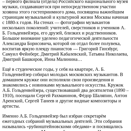
– первого филиала (отдела) Российского национального музея
музыки, создававшегося при непосредственном участии
хозяина этого гостеприимного дома, посвящена важнейшим
страницам музыкальной и культурной жизни Москвы начиная
с 1880-х годов. На стенах — фотографии музыкантов
нескольких поколений: учителей, сверстников и учеников А.
Б. Гольденвейзера, его друзей, близких и родственников.
Большое внимание уделено педагогической деятельности
Александра Борисовича, которой он отдал более полувека,
воспитав яркую плеяду пианистов — Григорий Гинзбург,
Самуил Фейнберг, Дмитрий Кабалевский, Татьяна Николаева,
Дмитрий Башкиров, Инна Малинина…
Ещё в студенческие годы, у себя на квартире, А. Б.
Гольденвейзер собирал молодых московских музыкантов. В
домашнем кружке они исполняли свои произведения и
знакомились с новинками музыкального искусства. Кружок
А.Б. Гольденвейзера, существовавший два десятилетия (1890 –
1910), посещали Сергей Рахманинов, Фёдор Шаляпин, Антон
Аренский, Сергей Танеев и другие видные композиторы и
артисты.
Именно А.Б. Гольденвейзер был избран секретарём
ежегодных собраний музыкальных деятелей. Эти собрания
назывались «рубинштейновскими обедами» и посвящались