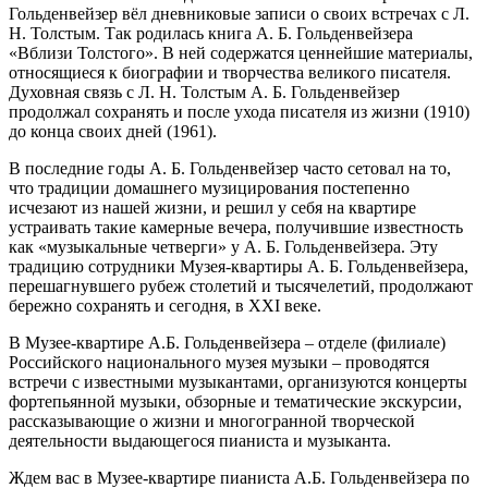
Гольденвейзер вёл дневниковые записи о своих встречах с Л.
Н. Толстым. Так родилась книга А. Б. Гольденвейзера
«Вблизи Толстого». В ней содержатся ценнейшие материалы,
относящиеся к биографии и творчества великого писателя.
Духовная связь с Л. Н. Толстым А. Б. Гольденвейзер
продолжал сохранять и после ухода писателя из жизни (1910)
до конца своих дней (1961).
В последние годы А. Б. Гольденвейзер часто сетовал на то,
что традиции домашнего музицирования постепенно
исчезают из нашей жизни, и решил у себя на квартире
устраивать такие камерные вечера, получившие известность
как «музыкальные четверги» у А. Б. Гольденвейзера. Эту
традицию сотрудники Музея-квартиры А. Б. Гольденвейзера,
перешагнувшего рубеж столетий и тысячелетий, продолжают
бережно сохранять и сегодня, в XXI веке.
В Музее-квартире А.Б. Гольденвейзера – отделе (филиале)
Российского национального музея музыки – проводятся
встречи с известными музыкантами, организуются концерты
фортепьянной музыки, обзорные и тематические экскурсии,
рассказывающие о жизни и многогранной творческой
деятельности выдающегося пианиста и музыканта.
Ждем вас в Музее-квартире пианиста А.Б. Гольденвейзера по