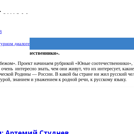
убежом
8
турном диалоге
 «Юные соотечественники».
убежом». Проект начинаем рубрикой «Юные соотечественники», в
очень интересно знать, чем они живут, что их интересует, каки
ческой Родины — России. В какой бы стране ни жил русский чел
рой, знанием и уважением к родной речи, к русскому языку.
: Артемий Студнев