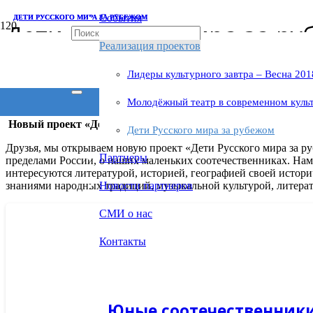
События
ДЕТИ РУССКОГО МИРА ЗА РУБЕЖОМ
ДЕТИ РУССКОГО МИРА ЗА РУБЕЖОМ
Дети Русского мира за р
Реализация проектов
Лидеры культурного завтра – Весна 201
Главная
Реализация проектов
Дети Русского мира за рубежом
Молодёжный театр в современном куль
Новый проект «Дети Русского мира за рубежом» в рубрике
Дети Русского мира за рубежом
Друзья, мы открываем новую проект «Дети Русского мира за р
Партнеры
пределами России, о наших маленьких соотечественниках. Нам 
интересуются литературой, историей, географией своей истори
знаниями народных традиций, музыкальной культурой, литерату
Новости партнеров
СМИ о нас
Контакты
Юные соотечественники