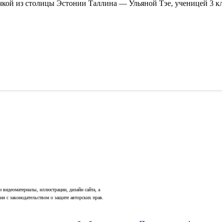
чкой из столицы Эстонии Таллина — Ульяной Тэе, ученицей 3 кл
 и видеоматериалы, иллюстрации, дизайн сайта, а
ии с законодательством о защите авторских прав.