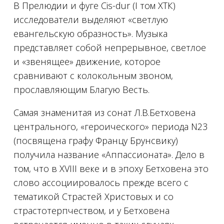
В Прелюдии и фуге Cis-dur (I том ХТК)
исследователи выделяют «светлую
евангельскую образность». Музыка
представляет собой непрерывное, светлое
и «звенящее» движение, которое
сравнивают с колокольным звоном,
прославляющим Благую Весть.
Самая знаменитая из сонат Л.В.Бетховена
центрального, «героического» периода N23
(посвящена графу Францу Брунсвику)
получила название «Аппассионата». Дело в
том, что в XVIII веке и в эпоху Бетховена это
слово ассоциировалось прежде всего с
тематикой Страстей Христовых и со
страстотерпчеством, и у Бетховена