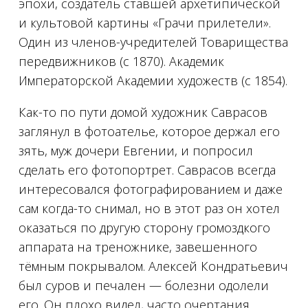
эпохи, создатель ставшей архетипической
и культовой картины «Грачи прилетели».
Один из членов-учредителей Товарищества
передвижников (с 1870). Академик
Императорской Академии художеств (с 1854).
Как-то по пути домой художник Саврасов
заглянул в фотоателье, которое держал его
зять, муж дочери Евгении, и попросил
сделать его фотопортрет. Саврасов всегда
интересовался фотографированием и даже
сам когда-то снимал, но в этот раз он хотел
оказаться по другую сторону громоздкого
аппарата на треножнике, завешенного
тёмным покрывалом. Алексей Кондратьевич
был суров и печален — болезни одолели
его. Oн плохо видел, часто очертания