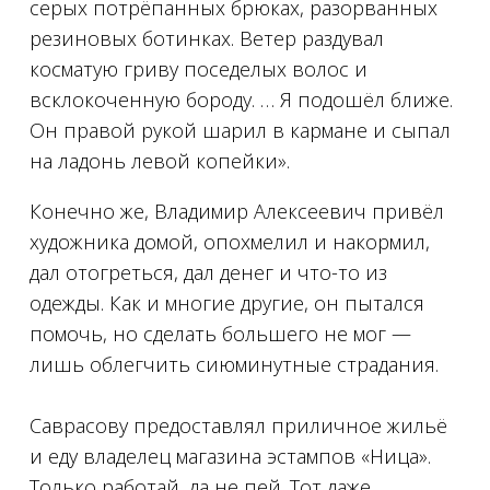
серых потрёпанных брюках, разорванных
резиновых ботинках. Ветер раздувал
косматую гриву поседелых волос и
всклокоченную бороду. … Я подошёл ближе.
Он правой рукой шарил в кармане и сыпал
на ладонь левой копейки».
Конечно же, Владимир Алексеевич привёл
художника домой, опохмелил и накормил,
дал отогреться, дал денег и что-то из
одежды. Как и многие другие, он пытался
помочь, но сделать большего не мог —
лишь облегчить сиюминутные страдания.
⠀
Саврасову предоставлял приличное жильё
и еду владелец магазина эстампов «Ница».
Только работай, да не пей. Тот даже