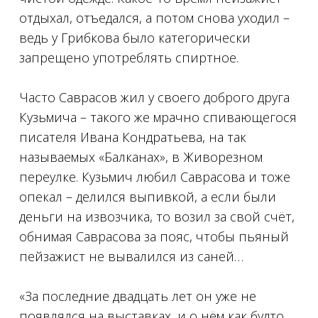
отдыхал, отъедался, а потом снова уходил –
ведь у Грибкова было категорически
запрещено употреблять спиртное.
⠀
Часто Саврасов жил у своего доброго друга
Кузьмича – такого же мрачно спивающегося
писателя Ивана Кондратьева, на так
называемых «Балканах», в Живорезном
переулке. Кузьмич любил Саврасова и тоже
опекал – делился выпивкой, а если были
деньги на извозчика, то возил за свой счёт,
обнимая Саврасова за пояс, чтобы пьяный
пейзажист не вывалился из саней…
⠀
«За последние двадцать лет он уже не
появлялся на выставках, и о нём как будто