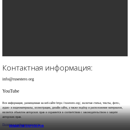
Контактная информация:
info@rusestero.org
YouTube
Вся информация, размещенная на веб-сайте https://rusestero.org/, включая статьи, тексты, фото-,
аудио- и видеоматериалы, иллюстрации, дизайн сайта, а также подбор и расположение материалов,
является объектом авторских прав и охраняется в соответствии с законодательством о защите
авторских прав.
Политика конфиденциальности
СОБЫТИЯ
НОВОСТИ ПАРТНЕРОВ
НОВОСТИ ПАРТНЕРОВ