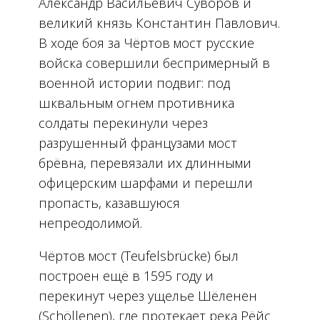
Александр Васильевич Суворов и
великий князь Константин Павлович.
В ходе боя за Чёртов мост русские
войска совершили беспримерный в
военной истории подвиг: под
шквальным огнем противника
солдаты перекинули через
разрушенный французами мост
брёвна, перевязали их длинными
офицерским шарфами и перешли
пропасть, казавшуюся
непреодолимой.
Чёртов мост (Teufelsbrücke) был
построен ещё в 1595 году и
перекинут через ущелье Шёленен
(Schöllenen), где протекает река Рёйс