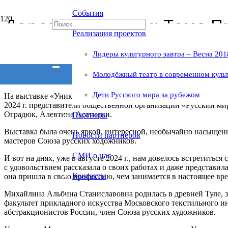
События
Дорогами России: Тема П
Реализация проектов
А. Михайлиной
Лидеры культурного завтра – Весна 201
Молодёжный театр в современном куль
Дети Русского мира за рубежом
На выставке «Уникальная Россия», которая проходила в Выстав
2024 г. представители общественной организации «Русский ми
Оградюк, Алевтина Асатиани.
Партнеры
Выставка была очень яркой, интересной, необычайно насыщен
Новости партнеров
мастеров Союза русских ходожников.
СМИ о нас
И вот на днях, уже в августе 2024 г., нам довелось встретить
с удовольствием рассказала о своих работах и даже представил
Контакты
она пришла в свою профессию, чем занимается в настоящее вре
Михайлина Альбина Станиславовна родилась в древней Туле, з
факультет прикладного искусства Московского текстильного и
абстракционистов России, член Союза русских художников.