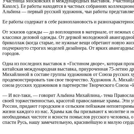
Участница Московских и международных выставок. Участница
Кахолс). Ее работы находятся в частных собраниях коллекц
Альбина — первый русский художник, чьи работы представляе
Ее работы содержат в себе разноплановость и разнохарактернос
От эскизов одежды — до воплощения в материале, от нежных 
классики деловой одежды. От дерзкой молодежной авангардной
бриколлаж (когда старые, не нужные вещи обретают новую жиз
подчеркнуто строгих моделей дизайнера. От ярких авангардн
городов.
Одна из последних выставок в «Гостином дворе», которая прох
китайская международная выставка, приуроченная 75-летию д
Михайлиной в составе группы художников от Союза русских х
продемонстрировать там свое творчество. Художник А. Михайл
союза русских художников в партнерстве Творческого Союза «И
— И все-таки, — говорит Альбина Михайлина,- тема Православ
своей торжественностью, красотой православные храмы. Эти у
России, придают городским и сельским пейзажам неповторимый 
жизни каждого из нас. Храмы как бы призывают к молитве и 
необходимых чистоте и ясности помыслов русского человека, 
спасти Русь, нашу замечательную, красивейшую и милую серд