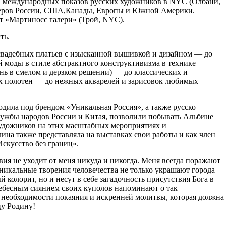
 международных показов русских художников в NYC (Олбани,
ионеров России, США,Канады, Европы и Южной Америки.
т «Мартиносс галери» (Трой, NYC).
ть.
свадебных платьев с изысканной вышивкой и дизайном — до
 моды в стиле абстрактного конструктивизма в технике
нь в смелом и дерзком решении) — до классических и
ых полотен — до нежных акварелей и зарисовок любимых
одила под брендом «Уникальная Россия», а также русско —
ружбы народов России и Китая, позволили побывать Альбине
удожников на этих масштабных мероприятиях и
ина также представляла на выставках свои работы и как член
скусство без границ».
ия не уходит от меня никуда и никогда. Меня всегда поражают
никальные творения человечества не только украшают города
колорит, но и несут в себе загадочность присутствия Бога в
небесным сиянием своих куполов напоминают о так
о необходимости покаяния и искренней молитвы, которая должна
цу Родину!