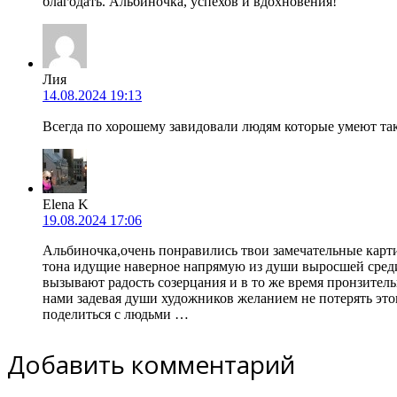
благодать. Альбиночка, успехов и вдохновения!
Лия
14.08.2024 19:13
Всегда по хорошему завидовали людям которые умеют так
Elena K
19.08.2024 17:06
Альбинoчка,очень понравились твои замечательные карти
тона идущие наверное напрямую из души выросшей сред
вызывают радость созерцания и в то же время пронзительн
нами задевая души художников желанием не потерять э
поделиться с людьми …
Добавить комментарий