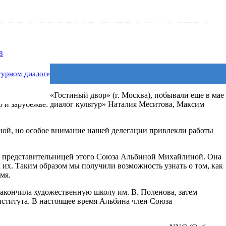
равославия в творчестве
8
турном диалоге
очном центре «Гостиный двор» (г. Москва), побывали еще в мае
р и зарубежье: диалог культур» Наталия Меситова, Максим
ной, но особое внимание нашей делегации привлекли работы
ся с представительницей этого Союза Альбиной Михайлиной. Она
а их. Таким образом мы получили возможность узнать о том, как
мя.
акончила художественную школу им. В. Поленова, затем
нститута. В настоящее время Альбина член Союза