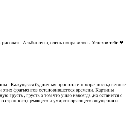
 рисовать. Альбиночка, очень понравилось. Успехов тебе ❤
ны . Кажущаяся будничная простота и прозрачность,светлые
и этих фрагментов остановившегося времени. Картины
ую грусть , грусть о том что ушло навсегда ,но останется с
того странного,щемящего и умиротворяющего ощущения и