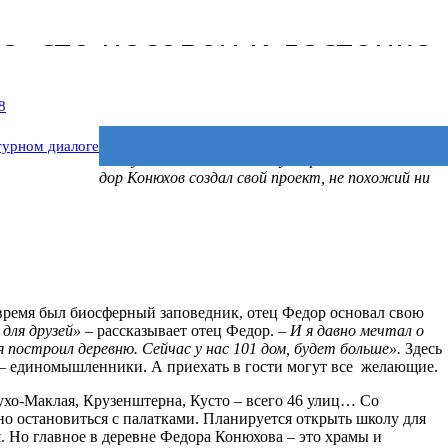
, сто часовен и ласточка
8
а Конюхова. Сегодня много говорится о возрождении глубинки.
турном диалоге
нным селам в эпоху мегаполисов зачастую просто нечем
овек дела Федор Конюхов создал свой проект, не похожий ни
е время был биосферный заповедник, отец Федор основал свою
для друзей»
– рассказывает отец Федор. –
И я давно мечтал о
я построил деревню. Сейчас у нас 101 дом, будет больше».
Здесь
ы – единомышленники. А приехать в гости могут все желающие.
ухо-Маклая, Крузенштерна, Кусто – всего 46 улиц… Со
жно остановиться с палатками. Планируется открыть школу для
я. Но главное в деревне Федора Конюхова – это храмы и