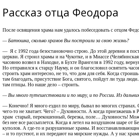
Рассказ отца Феодора
После освящения храма нам удалось побеседовать с отцом Фед
— Батюшка, сколько храмов Вы построили за свою жизнь?
— Я с 1992 года безостановочно строю. До этой деревни я постр
церкви. Я строил храмы и на Чукотке, и в Миассе (Челябинская
часовню возвел в Находке, в Бухте Врангеля в 1992 году, верн
Но отправился к старцу Науму, и он благословил освятить час
строить храм интересно, не то, что дом для себя. Когда строишь
там благодать, присутствие Бога, святого, пойдут ли туда люди
там птицы. Но наше дело – строить.
— Вы много путешествовали и по миру, и по России. Из дальн
— Конечно! Я много ездил по миру, бывал во многих странах.
чего-то не хватает. Чего? – Духовности. А когда приезжаешь в Р
храм старый, перекошенный, березка, поле… Духовность! Можно
без нее все рассыплется. Когда я летел на воздушном шаре от 
куполов. А где-то и разрушенные храмы. И восстанавливающие
– и то пустеют, и их передают на мирские нужды. А у нас храм