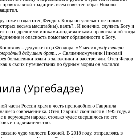
 православной традиции: всем известен образ Николы
защитил.
ру тоже создал отец Феодор. Когда он успевает не только
оторых весьма масштабны), ваять?.. И конечно, служить Богу и
днит его с древними иноками-подвижниками православной тогда
единение и опасность помогают обращенности к Богу.
онюхову – дедушке отца Феодора. «
У меня в роду пятеро
двоюродный дедушкин брат…
» Священномученик Николай
ея большевики взяли в заложники и расстреляли. Отец Федор
м, как в своих путешествиях по бурным морям он молился
ила (Ургебадзе)
ной части России храм в честь преподобного Гавриила
 нашего современника. Отец Гавриил скончался в 1995 году, а
е в верующем народе, столько чудес свершилось по его
юбовь и подвижничество.
вязано чудо милости Божией. В 2018 году, отправляясь в