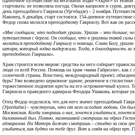
одиночное путешествие на весельной лодке «Акрос» от Новой 
стартовать: не позволяла погода. Океан капризен и суров, дик
день преподобного Гавриила (Ургебадзе) – 2 ноября. Путешест
Наконец, 6 декабря, старт состоялся. 154-дневное путешествие 
Федор снова молился преподобному Гавриилу. Вот как он расск
«Мне сообщили, что подходит ураган. Ураган – это больше, 
путешествия с берега. Он сообщил, что в ураганы такой силы я 
молиться преподобному Гавриилу о помощи. Слава Богу, ураган 
шторм, который лодка выдержала. Тогда, в благодарность за 
преподобного Гавриила».
Храм строится всем миром: средства на него собирает правос
люди со всей России. Помощь на храм «мама Габриэли», как с 
солнечной страны. Воистину, международный проект, объеди
бурь! Уже возведено церковное здание, решенное в стилистике
торжественное поднятие креста на его остроконечный купол. Т
Гавриила и праведного адмирала Феодора Ушакова, которые ук
Отец Федор поделился, что для него значит преподобный Гаври
(Ургебадзе) – чувствуешь, что от него исходит любовь. Он бы
Московская. Когда говоришь о них, хочется улыбаться, хочется
балованный был. Помню, мальчишкой смотришь на образ Госпо
адмиралом. На Матерь Божию смотришь – стыдно за свои грех
улыбаться, как будто он тебе друг. Вот и глядя на образ прп.