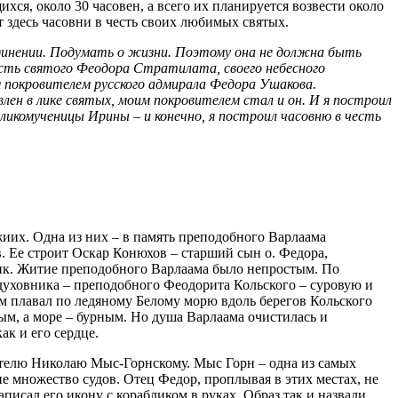
хся, около 30 часовен, а всего их планируется возвести около
ят здесь часовни в честь своих любимых святых.
единении. Подумать о жизни. Поэтому она не должна быть
есть святого Феодора Стратилата, своего небесного
 покровителем русского адмирала Федора Ушакова.
лен в лике святых, моим покровителем стал и он. И я построил
еликомученицы Ирины – и конечно, я построил часовню в честь
жиих. Одна из них – в память преподобного Варлаама
. Ее строит Оскар Конюхов – старший сын о. Федора,
ик. Житие преподобного Варлаама было непростым. По
духовника – преподобного Феодорита Кольского – суровую и
м плавал по ледяному Белому морю вдоль берегов Кольского
ым, а море – бурным. Но душа Варлаама очистилась и
ак и его сердце.
телю Николаю Мыс-Горнскому. Мыс Горн – одна из самых
е множество судов. Отец Федор, проплывая в этих местах, не
писал его икону с корабликом в руках. Образ так и назвали