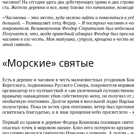
часовни! На сегодня здесь два действующих храма и два строящи
ста. Жители деревни и все, кому близко это начинание, возвод
«
Часовенка – это место, куда можно зайти и помолиться в у
большой.
– Размышляет отец Федор. –
Я построил часовню в ч
покровителя. Великомученик Феодор Стратилат был небесным
Получается, что, когда праведный адмирал Феодор был прослав
часовню в его честь. Моя матушка, супруга, крещена в честь в
этой святой»
.
«Морские» святые
Есть в деревне и часовни в честь малоизвестных угодников Бо
Керетского, подвижника Русского Севера, покровителя моряков
организатор его путешествий и сам увлеченный путешественн
вражьему наваждению убив собственную жену, он получил от 
необычную епитимию. Долгое время в весельной лодке Варлаа
полуострова. Пока не истек срок епитимии, ветер был противн
освятилась благодатью, и в знак прощения небо просветлело – к
Первый из храмов в деревне Федора Конюхова посвящен святи
опасных точек в мировом океане. Близ него потерпело крушени
раз горячо молился святителю Николаю о помощи. А потом – на