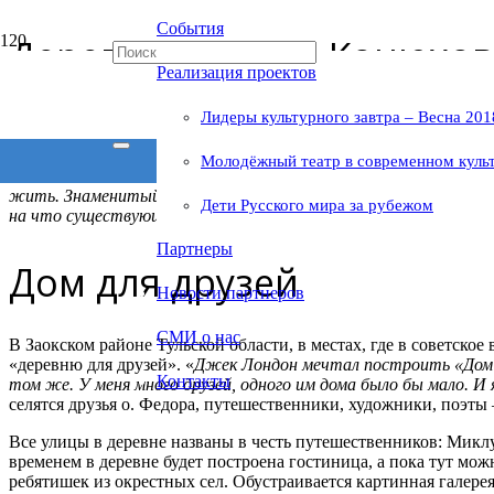
События
Деревня Федора Конюхова
Реализация проектов
Лидеры культурного завтра – Весна 201
Есть на земле уникальные места. Одно из них – деревня Федор
Молодёжный театр в современном куль
Но какой ей быть? Коттеджные поселки безжизненны, а стари
жить. Знаменитый путешественник, художник, священник – чел
Дети Русского мира за рубежом
на что существующее.
Партнеры
Дом для друзей
Новости партнеров
СМИ о нас
В Заокском районе Тульской области, в местах, где в советско
«деревню для друзей». «
Джек Лондон мечтал построить «Дом 
Контакты
том же. У меня много друзей, одного им дома было бы мало. И 
селятся друзья о. Федора, путешественники, художники, поэт
Все улицы в деревне названы в честь путешественников: Микл
временем в деревне будет построена гостиница, а пока тут мо
ребятишек из окрестных сел. Обустраивается картинная галере