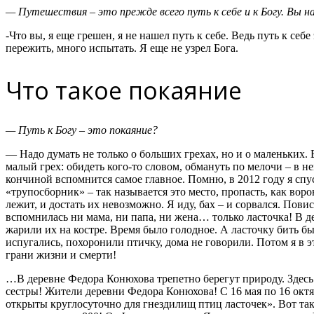
— Путешествия – это прежде всего путь к себе и к Богу. Вы н
-Что вы, я еще грешен, я не нашел путь к себе. Ведь путь к себе
пережить, много испытать. Я еще не узрел Бога.
Что такое покаяние
— Путь к Богу – это покаяние?
— Надо думать не только о больших грехах, но и о маленьких. 
малый грех: обидеть кого-то словом, обмануть по мелочи – в не
кончиной вспомнится самое главное. Помню, в 2012 году я спуск
«трупосборник» – так называется это место, пропасть, как воро
лежит, и достать их невозможно. Я иду, бах – и сорвался. Повис
вспомнилась ни мама, ни папа, ни жена… только ласточка! В д
жарили их на костре. Время было голодное. А ласточку бить б
испугались, похоронили птичку, дома не говорили. Потом я в э
грани жизни и смерти!
…В деревне Федора Конюхова трепетно берегут природу. Здесь
сестры! Жители деревни Федора Конюхова! С 16 мая по 16 октя
открыты круглосуточно для гнездилищ птиц ласточек». Вот так