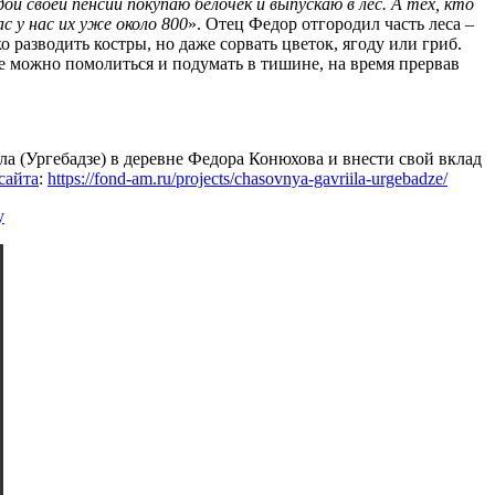
ой своей пенсии покупаю белочек и выпускаю в лес. А тех, кто
с у нас их уже около 800
». Отец Федор отгородил часть леса –
 разводить костры, но даже сорвать цветок, ягоду или гриб.
е можно помолиться и подумать в тишине, на время прервав
ла (Ургебадзе) в деревне Федора Конюхова и внести свой вклад
сайта
:
https://fond-am.ru/projects/chasovnya-gavriila-urgebadze/
у