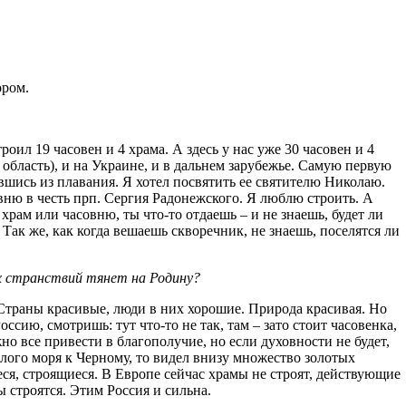
ором.
оил 19 часовен и 4 храма. А здесь у нас уже 30 часовен и 4
 область), и на Украине, и в дальнем зарубежье. Самую первую
увшись из плавания. Я хотел посвятить ее святителю Николаю.
овню в честь прп. Сергия Радонежского. Я люблю строить. А
 храм или часовню, ты что-то отдаешь – и не знаешь, будет ли
. Так же, как когда вешаешь скворечник, не знаешь, поселятся ли
их странствий тянет на Родину?
 Страны красивые, люди в них хорошие. Природа красивая. Но
оссию, смотришь: тут что-то не так, там – зато стоит часовенка,
 все привести в благополучие, но если духовности не будет,
Белого моря к Черному, то видел внизу множество золотых
ся, строящиеся. В Европе сейчас храмы не строят, действующие
ы строятся. Этим Россия и сильна.