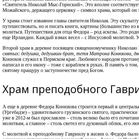
«Святитель Николай Мыс-Горнский». Это вполне соответствует
Можайского, держащего церковку – символ храма, который он 
У храма стоит изваяние главы святителя Николая. Эту скульпту
путешествовать, но и писать книги, картины (большинство из к
молиться. Путешествия для отца Федора – род аскезы. Это ро
еще Ирландии. Каждый взмах весел – с Иисусовой молитвой. У
Второй храм в деревне посвящен священномученику Николаю К
святых: дедушка, дедушкин брат, тетя Матрона Конюхова, 
Конюхов служил в Пермском крае. Любимого народом протоиер
написал и его икону – тоже с кораблем в руках. В память о то
святому пращуру о заступничестве пред Богом.
Храм преподобного Гаври
А еще в деревне Федора Конюхова строится первый в централь
(Ургебадзе) – удивительного грузинского святого, практически
уже в 2012-м был прославлен – столь велико было его почитани
молитвам, а главное – столь светел его духовный облик, его л
С молитвой к преподобному Гавриилу в жизни о. Федора было с