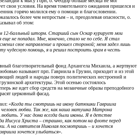
Зеландии к мысу Горн, о. Феодор больше месяца не мог
тует свои условия. На время томительного ожидания пришелся и
венник горячо молился ему о помощи и благословении.
оказалось более чем непростым – и, преодолевая опасности, о.
азывал об этом:
чем 12-балльный шторм. Старший сын Оскар курирует мои
еще не попадал. Мне, конечно, стало не по себе. Я стал
сменил свое направление и прошел стороной; меня задел лишь
эту чудесную помощь, я и решил построить храм в честь
лавный благотворительный фонд Архангела Михаила, а жертвуют
любовью называют прп. Гавриила в Грузии, приходит и из этой
няющий людей и народы поверх политических нестроений и
 грузинской архитектуры. Этой осенью состоялось
еперь же идет сбор средств на мозаичные образы преподобного
расят церковный фасад.
ил: «
Когда ты смотришь на икону батюшки Гавриила
л человек любви. Так же, как наша матушка Матрона
 любить. У нас дома всегда были иконы. Я в детстве
да Иисуса Христа – страшно, как потом на флоте перед
и. А на святителя Николая посмотришь – и хочется
 Гавриила хочется улыбаться
».