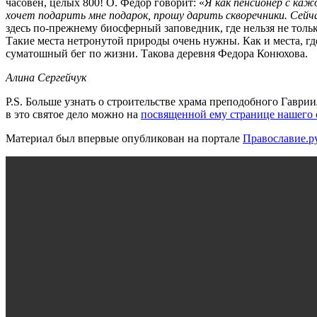
часовен, целых 800! О. Федор говорит: «
Я как пенсионер с кажд
хочет подарить мне подарок, прошу дарить скворечники. Сейча
здесь по-прежнему биосферный заповедник, где нельзя не только
Такие места нетронутой природы очень нужны. Как и места, гд
суматошный бег по жизни. Такова деревня Федора Конюхова.
Алина Сергейчук
P.S. Больше узнать о строительстве храма преподобного Гаврии
в это святое дело можно на
посвященной ему странице нашего 
Материал был впервые опубликован на портале
Православие.р