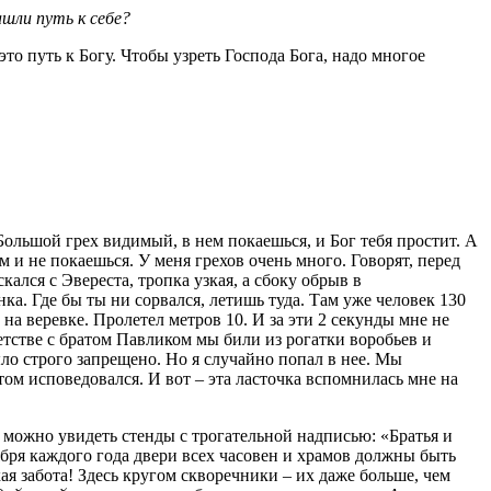
ашли путь к себе?
 это путь к Богу. Чтобы узреть Господа Бога, надо многое
Большой грех видимый, в нем покаешься, и Бог тебя простит. А
м и не покаешься. У меня грехов очень много. Говорят, перед
ался с Эвереста, тропка узкая, а сбоку обрыв в
нка. Где бы ты ни сорвался, летишь туда. Там уже человек 130
 на веревке. Пролетел метров 10. И за эти 2 секунды мне не
етстве с братом Павликом мы били из рогатки воробьев и
ыло строго запрещено. Но я случайно попал в нее. Мы
том исповедовался. И вот – эта ласточка вспомнилась мне на
 можно увидеть стенды с трогательной надписью: «Братья и
бря каждого года двери всех часовен и храмов должны быть
ая забота! Здесь кругом скворечники – их даже больше, чем