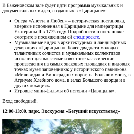
В Баженовском зале будет идти программа музыкальных и
документальных видео, созданных в «Царицыне»:
Опера «Анетта и Любен» – историческая постановка,
впервые исполненная в Царицыне для императрицы
Екатерины II в 1775 году. Подробности о постановке
смотрите в посвященном ей
спецпроекте
.
Музыкальные видео в архитектурных и ландшафтных
декорациях «Царицына». Более двадцати молодых
талантливых солистов и музыкальных коллективов
исполнят для вас самые известные классические
произведения на самых знаковых площадках и видовых
точках музея-заповедника: у исторического павильона
«Миловида» и Виноградных ворот, на Большом мосту, в
Атриуме Хлебного дома, в залах Большого дворца и в
других локациях.
Игровые мини-фильмы об истории «Царицына».
Вход свободный.
12:00-13:00, парк. Экскурсия «Бегущий искусствовед»