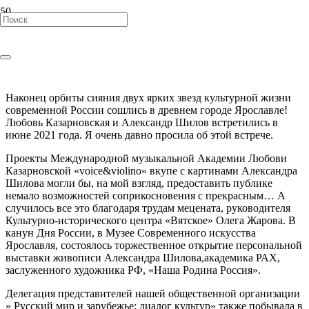
Наша Родина Россия
Наконец орбиты сияния двух ярких звезд культурной жизни
современной России сошлись в древнем городе Ярославле!
Любовь Казарновская и Александр Шилов встретились в
июне 2021 года. Я очень давно просила об этой встрече.
Проекты Международной музыкальной Академии Любови
Казарновской «voice&violino» вкупе с картинами Александра
Шилова могли бы, на мой взгляд, предоставить публике
немало возможностей соприкосновения с прекрасным… А
случилось все это благодаря трудам мецената, руководителя
Культурно-исторического центра «Вятское» Олега Жарова. В
канун Дня России, в Музее Современного искусства
Ярославля, состоялось торжественное открытие персональной
выставки живописи Александра Шилова,академика РАХ,
заслуженного художника РФ, «Наша Родина Россия».
Делегация представителей нашей общественной организации
» Русский мир и зарубежье: диалог культур» также побывала в