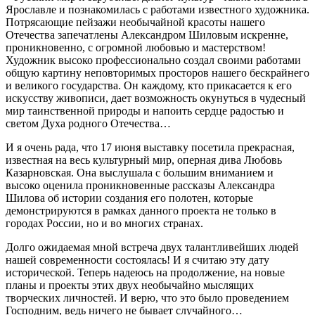
Ярославле и познакомилась с работами известного художника.
Потрясающие пейзажи необычайной красоты нашего
Отечества запечатлены Александром Шиловым искренне,
проникновенно, с огромной любовью и мастерством!
Художник высоко профессионально создал своими работами
общую картину неповторимых просторов нашего бескрайнего
и великого государства. Он каждому, кто прикасается к его
искусству живописи, дает возможность окунуться в чудесный
мир таинственной природы и напоить сердце радостью и
светом Духа родного Отечества…
И я очень рада, что 17 июня выставку посетила прекрасная,
известная на весь культурный мир, оперная дива Любовь
Казарновская. Она выслушала с большим вниманием и
высоко оценила проникновенные рассказы Александра
Шилова об истории создания его полотен, которые
демонстрируются в рамках данного проекта не только в
городах России, но и во многих странах.
Долго ожидаемая мной встреча двух талантливейших людей
нашей современности состоялась! И я считаю эту дату
исторической. Теперь надеюсь на продолжение, на новые
планы и проекты этих двух необычайно мыслящих
творческих личностей. И верю, что это было проведением
Господним, ведь ничего не бывает случайного…