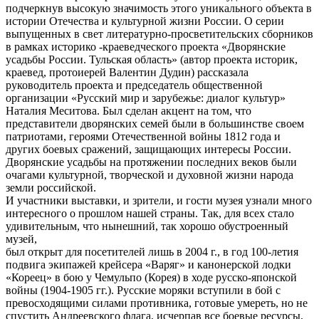
подчеркнув высокую значимость этого уникального объекта в
истории Отечества и культурной жизни России. О серии
выпущенных в свет литературно-просветительских сборников
в рамках историко -краеведческого проекта «Дворянские
усадьбы России. Тульская область» (автор проекта историк,
краевед, протоиерей Валентин Дудин) рассказала
руководитель проекта и председатель общественной
организации «Русский мир и зарубежье: диалог культур»
Наталия Меситова. Был сделан акцент на том, что
представители дворянских семей были в большинстве своем
патриотами, героями Отечественной войны 1812 года и
других боевых сражений, защищающих интересы России.
Дворянские усадьбы на протяжении последних веков были
очагами культурной, творческой и духовной жизни народа
земли российской.
И участники выставки, и зрители, и гости музея узнали много
интересного о прошлом нашей страны. Так, для всех стало
удивительным, что нынешний, так хорошо обустроенный
музей,
был открыт для посетителей лишь в 2004 г., в год 100-летия
подвига экипажей крейсера «Варяг» и канонерской лодки
«Кореец» в бою у Чемульпо (Корея) в ходе русско-японской
войны (1904-1905 гг.). Русские моряки вступили в бой с
превосходящими силами противника, готовые умереть, но не
спустить Андреевского флага, исчерпав все боевые ресурсы,