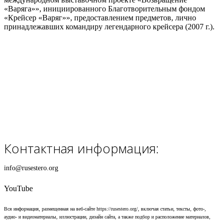
«Варяга»», инициированного Благотворительным фондом
«Крейсер «Варяг»», предоставлением предметов, лично
принадлежавших командиру легендарного крейсера (2007 г.).
Контактная информация:
info@rusestero.org
YouTube
Вся информация, размещенная на веб-сайте https://rusestero.org/, включая статьи, тексты, фото-,
аудио- и видеоматериалы, иллюстрации, дизайн сайта, а также подбор и расположение материалов,