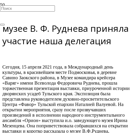
В открытии экспозиции в
музее В. Ф. Руднева приняла
участие наша делегация
Сегодня, 15 апреля 2021 года, в Международный день
культуры, в красивейшем месте Подмосковья, в деревне
Савино Заокского района, в Музее командира крейсера
«Варяг» имени Всеволода Федоровича Руднева, прошла
торжественная презентация выставки, приуроченной истории
дворянских усадеб Тульского края. Экспозиция была
представлена руководителем духовно-просветительского
Центра «Фавор» Тульской епархии Наталией Валуевой. На
открытии мероприятия, сразу после прозвучавших
произведений в исполнении народного инструментального
ансамбля «Орион» выступила и.о. заведующего музея Ирина
Мезенцева. Она поприветствовала собравшихся на открытии
выставки и коротко рассказала о музее В.Ф.Руднева,