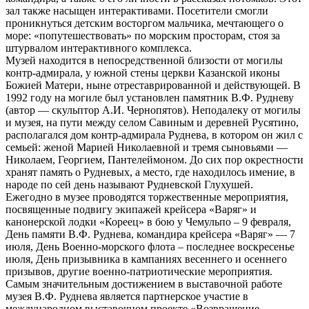
зал также насыщен интерактивами. Посетители смогли
проникнуться детским восторгом мальчика, мечтающего о
море: «попутешествовать» по морским просторам, стоя за
штурвалом интерактивного комплекса.
Музей находится в непосредственной близости от могилы
контр-адмирала, у южной стены церкви Казанской иконы
Божией Матери, ныне отреставрированной и действующей. В
1992 году на могиле был установлен памятник В.Ф. Рудневу
(автор — скульптор А.И. Чернопятов). Неподалеку от могилы
и музея, на пути между селом Савиным и деревней Русятино,
располагался дом контр-адмирала Руднева, в котором он жил с
семьей: женой Марией Николаевной и тремя сыновьями —
Николаем, Георгием, Пантелеймоном. До сих пор окрестности
хранят память о Рудневых, а место, где находилось имение, в
народе по сей день называют Рудневской Глухушей.
Ежегодно в музее проводятся торжественные мероприятия,
посвященные подвигу экипажей крейсера «Варяг» и
канонерской лодки «Кореец» в бою у Чемульпо – 9 февраля,
День памяти В.Ф. Руднева, командира крейсера «Варяг» — 7
июля, День Военно-морского флота – последнее воскресенье
июля, День призывника в кампаниях весеннего и осеннего
призывов, другие военно-патриотические мероприятия.
Самым значительным достижением в выставочной работе
музея В.Ф. Руднева является партнерское участие в
международном выставочном проекте «Возвращение