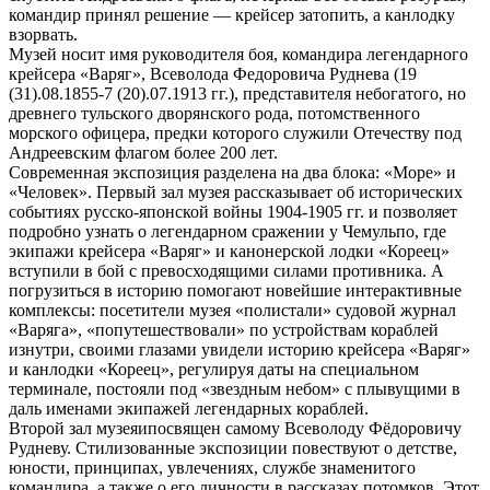
командир принял решение — крейсер затопить, а канлодку
взорвать.
Музей носит имя руководителя боя, командира легендарного
крейсера «Варяг», Всеволода Федоровича Руднева (19
(31).08.1855-7 (20).07.1913 гг.), представителя небогатого, но
древнего тульского дворянского рода, потомственного
морского офицера, предки которого служили Отечеству под
Андреевским флагом более 200 лет.
Современная экспозиция разделена на два блока: «Море» и
«Человек». Первый зал музея рассказывает об исторических
событиях русско-японской войны 1904-1905 гг. и позволяет
подробно узнать о легендарном сражении у Чемульпо, где
экипажи крейсера «Варяг» и канонерской лодки «Кореец»
вступили в бой с превосходящими силами противника. А
погрузиться в историю помогают новейшие интерактивные
комплексы: посетители музея «полистали» судовой журнал
«Варяга», «попутешествовали» по устройствам кораблей
изнутри, своими глазами увидели историю крейсера «Варяг»
и канлодки «Кореец», регулируя даты на специальном
терминале, постояли под «звездным небом» с плывущими в
даль именами экипажей легендарных кораблей.
Второй зал музеяипосвящен самому Всеволоду Фёдоровичу
Рудневу. Стилизованные экспозиции повествуют о детстве,
юности, принципах, увлечениях, службе знаменитого
командира, а также о его личности в рассказах потомков. Этот