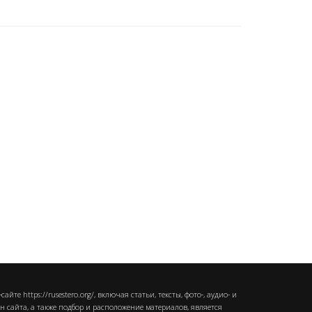
те https://rusestero.org/, включая статьи, тексты, фото-, аудио- и
 сайта, а также подбор и расположение материалов, является