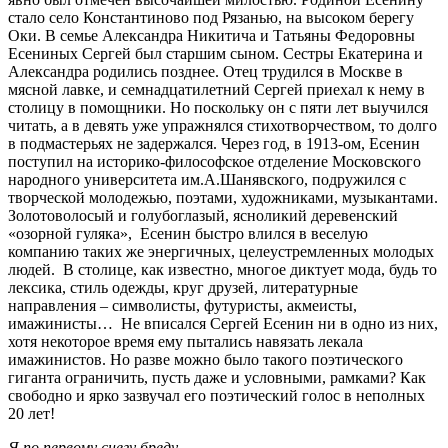
стало село Константиново под Рязанью, на высоком берегу
Оки. В семье Александра Никитича и Татьяны Федоровны
Есениных Сергей был старшим сыном. Сестры Екатерина и
Александра родились позднее. Отец трудился в Москве в
мясной лавке, и семнадцатилетний Сергей приехал к нему в
столицу в помощники. Но поскольку он с пяти лет выучился
читать, а в девять уже упражнялся стихотворчеством, то долго
в подмастерьях не задержался. Через год, в 1913-ом, Есенин
поступил на историко-философское отделение Московского
народного университета им.А.Шанявского, подружился с
творческой молодежью, поэтами, художниками, музыкантами.
Золотоволосый и голубоглазый, ясноликий деревенский
«озорной гуляка», Есенин быстро влился в веселую
компанию таких же энергичных, целеустремленных молодых
людей. В столице, как известно, многое диктует мода, будь то
лексика, стиль одежды, круг друзей, литературные
направления – символисты, футуристы, акмеисты,
имажинисты… Не вписался Сергей Есенин ни в одно из них,
хотя некоторое время ему пытались навязать лекала
имажинистов. Но разве можно было такого поэтического
гиганта ограничить, пусть даже и условными, рамками? Как
свободно и ярко зазвучал его поэтический голос в неполных
20 лет!
Я по первому снегу бреду.