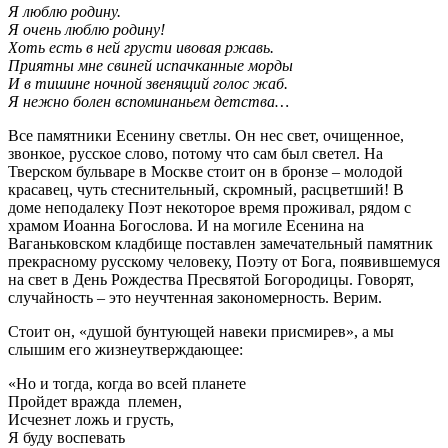
Я люблю родину.
Я очень люблю родину!
Хоть есть в ней грусти ивовая ржавь.
Приятны мне свиней испачканные морды
И в тишине ночной звенящий голос жаб.
Я нежно болен вспоминаньем детства…
Все памятники Есенину светлы. Он нес свет, очищенное,
звонкое, русское слово, потому что сам был светел. На
Тверском бульваре в Москве стоит он в бронзе – молодой
красавец, чуть стеснительный, скромный, расцветший! В
доме неподалеку Поэт некоторое время проживал, рядом с
храмом Иоанна Богослова. И на могиле Есенина на
Ваганьковском кладбище поставлен замечательный памятник
прекрасному русскому человеку, Поэту от Бога, появившемуся
на свет в День Рождества Пресвятой Богородицы. Говорят,
случайность – это неучтенная закономерность. Верим.
Стоит он, «душой бунтующей навеки присмирев», а мы
слышим его жизнеутверждающее:
«Но и тогда, когда во всей планете
Пройдет вражда племен,
Исчезнет ложь и грусть,
Я буду воспевать