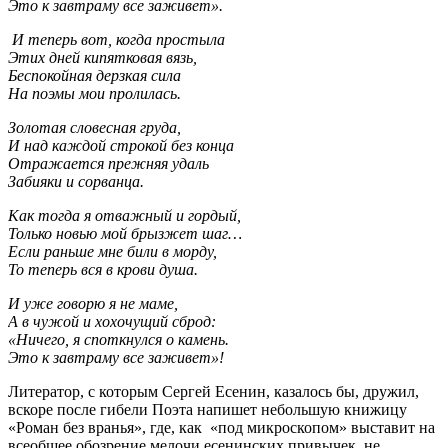
Это к завтраму все заживет».
И теперь вот, когда простыла
Этих дней кипятковая вязь,
Беспокойная дерзкая сила
На поэмы мои пролилась.
Золотая словесная груда,
И над каждой строкой без конца
Отражается прежняя удаль
Забияки и сорванца.
Как тогда я отважный и гордый,
Только новью мой брызжет шаг…
Если раньше мне били в морду,
То теперь вся в крови душа.
И уже говорю я не маме,
А в чужой и хохочущий сброд:
«Ничего, я споткнулся о камень.
Это к завтраму все заживет»!
Литератор, с которым Сергей Есенин, казалось бы, дружил,
вскоре после гибели Поэта напишет небольшую книжицу
«Роман без вранья», где, как «под микроскопом» выставит на
всеобщее обозрение мелочи есенинских привычек, не