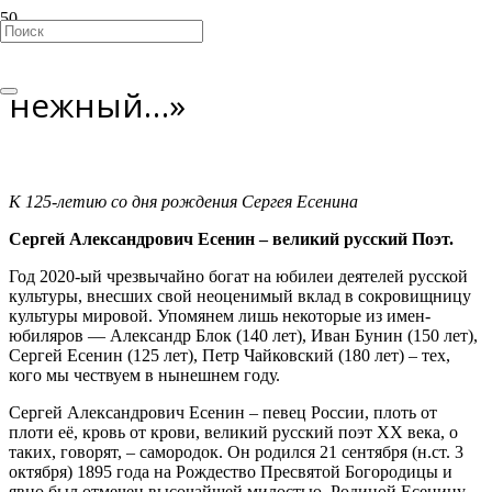
«Я по-прежнему такой же
нежный…»
К 125-летию со дня рождения Сергея Есенина
Сергей Александрович Есенин – великий русский Поэт.
Год 2020-ый чрезвычайно богат на юбилеи деятелей русской
культуры, внесших свой неоценимый вклад в сокровищницу
культуры мировой. Упомянем лишь некоторые из имен-
юбиляров — Александр Блок (140 лет), Иван Бунин (150 лет),
Сергей Есенин (125 лет), Петр Чайковский (180 лет) – тех,
кого мы чествуем в нынешнем году.
Сергей Александрович Есенин – певец России, плоть от
плоти её, кровь от крови, великий русский поэт XX века, о
таких, говорят, – самородок. Он родился 21 сентября (н.ст. 3
октября) 1895 года на Рождество Пресвятой Богородицы и
явно был отмечен высочайшей милостью. Родиной Есенину