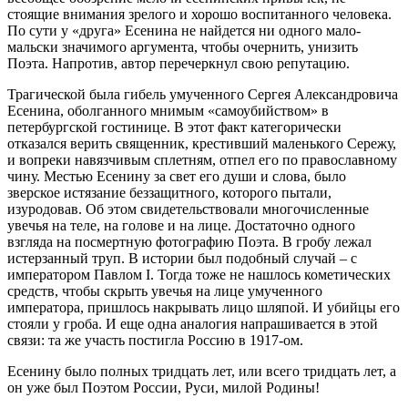
стоящие внимания зрелого и хорошо воспитанного человека.
По сути у «друга» Есенина не найдется ни одного мало-
мальски значимого аргумента, чтобы очернить, унизить
Поэта. Напротив, автор перечеркнул свою репутацию.
Трагической была гибель умученного Сергея Александровича
Есенина, оболганного мнимым «самоубийством» в
петербургской гостинице. В этот факт категорически
отказался верить священник, крестивший маленького Сережу,
и вопреки навязчивым сплетням, отпел его по православному
чину. Местью Есенину за свет его души и слова, было
зверское истязание беззащитного, которого пытали,
изуродовав. Об этом свидетельствовали многочисленные
увечья на теле, на голове и на лице. Достаточно одного
взгляда на посмертную фотографию Поэта. В гробу лежал
истерзанный труп. В истории был подобный случай – с
императором Павлом I. Тогда тоже не нашлось кометических
средств, чтобы скрыть увечья на лице умученного
императора, пришлось накрывать лицо шляпой. И убийцы его
стояли у гроба. И еще одна аналогия напрашивается в этой
связи: та же участь постигла Россию в 1917-ом.
Есенину было полных тридцать лет, или всего тридцать лет, а
он уже был Поэтом России, Руси, милой Родины!