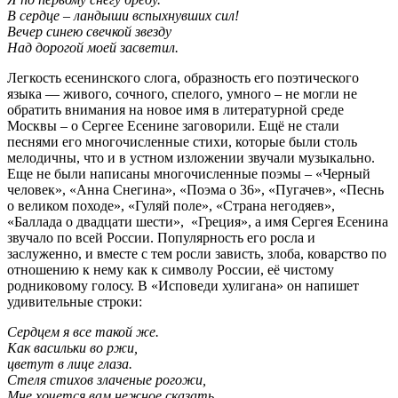
В сердце – ландыши вспыхнувших сил!
Вечер синею свечкой звезду
Над дорогой моей засветил.
Легкость есенинского слога, образность его поэтического
языка — живого, сочного, спелого, умного – не могли не
обратить внимания на новое имя в литературной среде
Москвы – о Сергее Есенине заговорили. Ещё не стали
песнями его многочисленные стихи, которые были столь
мелодичны, что и в устном изложении звучали музыкально.
Еще не были написаны многочисленные поэмы – «Черный
человек», «Анна Снегина», «Поэма о 36», «Пугачев», «Песнь
о великом походе», «Гуляй поле», «Страна негодяев»,
«Баллада о двадцати шести», «Греция», а имя Сергея Есенина
звучало по всей России. Популярность его росла и
заслуженно, и вместе с тем росли зависть, злоба, коварство по
отношению к нему как к символу России, её чистому
родниковому голосу. В «Исповеди хулигана» он напишет
удивительные строки:
Сердцем я все такой же.
Как васильки во ржи,
цветут в лице глаза.
Стеля стихов злаченые рогожи,
Мне хочется вам нежное сказать.