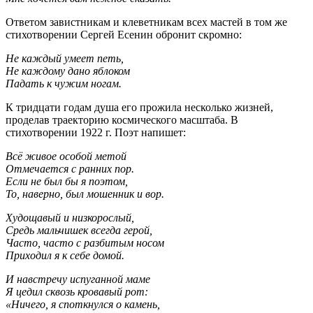
Ответом завистникам и клеветникам всех мастей в том же
стихотворении Сергей Есенин обронит скромно:
Не каждый умеет петь,
Не каждому дано яблоком
Падать к чужим ногам.
К тридцати годам душа его прожила несколько жизней,
проделав траекторию космического масштаба. В
стихотворении 1922 г. Поэт напишет:
Всё живое особой метой
Отмечается с ранних пор.
Если не был бы я поэтом,
То, наверно, был мошенник и вор.
Худощавый и низкорослый,
Средь мальчишек всегда герой,
Часто, часто с разбитым носом
Приходил я к себе домой.
И навстречу испуганной маме
Я цедил сквозь кровавый рот:
«Ничего, я споткнулся о камень,