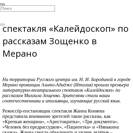
«ЭмИГРАция»: Премьера
спектакля «Калейдоскоп» по
рассказам Зощенко в
Мерано
На территории Русского центра им. Н. И. Бородиной в городе
Мерано провинции Альто-Адидже (Италия) прошла премьера
литературно-театрального спектакля «Калейдоскоп» по
рассказам Михаила Зощенко. Зрителями стали наши
соотечественники и итальянцы, изучающие русский язык.
Режиссёр-постановщик спектакля Жанна Коняева
представила вниманию зрителей такие рассказы, как
«Крепкая женщина», «Аристократка», «Три документа»,
«Человек без предрассудков», «Пациентка» и «Нянькина
сказка». Жанна смогла объединить и увлечь актёров –