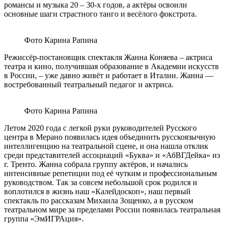
романсы и музыка 20 – 30-х годов, а актёры освоили
основные шаги страстного танго и весёлого фокстрота.
Фото Карина Рапина
Режиссёр-постановщик спектакля Жанна Коняева – актриса
театра и кино, получившая образование в Академии искусств
в России, – уже давно живёт и работает в Италии. Жанна —
востребованный театральный педагог и актриса.
Фото Карина Рапина
Летом 2020 года с легкой руки руководителей Русского
центра в Мерано появилась идея объединить русскоязычную
интеллигенцию на театральной сцене, и она нашла отклик
среди представителей ассоциаций «Буква» и «АбВГДейка» из
г. Тренто. Жанна собрала группу актёров, и начались
интенсивные репетиции под её чутким и профессиональным
руководством. Так за совсем небольшой срок родился и
воплотился в жизнь наш «Калейдоскоп», наш первый
спектакль по рассказам Михаила Зощенко, а в русском
театральном мире за пределами России появилась театральная
группа «ЭмИГРАция».