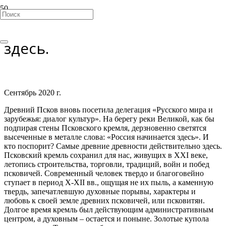
Псков. Россия начинается
здесь.
Сентябрь 2020 г.
Древний Псков вновь посетила делегация «Русского мира и
зарубежья: диалог культур». На берегу реки Великой, как бы
подпирая стены Псковского кремля, дерзновенно светятся
высеченные в металле слова: «Россия начинается здесь». И
кто поспорит? Самые древние древности действительно здесь.
Псковский кремль сохранил для нас, живущих в XXI веке,
летопись строительства, торговли, традиций, войн и побед
псковичей. Современный человек твердо и благоговейно
ступает в период X-XII вв., ощущая не их пыль, а каменную
твердь, запечатлевшую духовные порывы, характеры и
любовь к своей земле древних псковичей, или псковитян.
Долгое время кремль был действующим административным
центром, а духовным – остается и поныне. Золотые купола