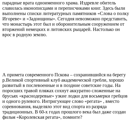
парадные врата одноименного храма. Издревле обитель
славилась иконописцами и переписчиками книг. Здесь были
выполнены списки литературных памятников «Слова о полку
Игореве» и «Задонщины». Сегодня невозможно представить,
что монастырь этот был и оборонительным сооружением от
вторжений немецких и литовских рыцарей. Настолько он
врос в родную землю.
А примета современного Пскова – сохранившийся на берегу
р.Великой спортивный клуб академической гребли, хорошо
развитый в послевоенные и в поздние советские годы. На
поросших травой пляжах сохнут аккуратно сложенные на
брусьях «краснодеревые» узкие лодки для восьмерки гребцов
и одного рулевого. Интригующее слово «регата» , вместо
соревнования, выделяло этот вид спорта из разряда
традиционных. В 60-х годах прошлого века был даже создан
фильм «Королевская регата», помните?