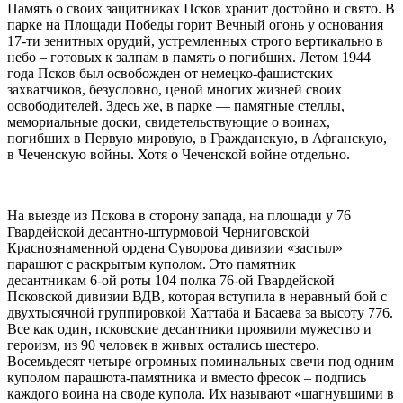
Память о своих защитниках Псков хранит достойно и свято. В
парке на Площади Победы горит Вечный огонь у основания
17-ти зенитных орудий, устремленных строго вертикально в
небо – готовых к залпам в память о погибших. Летом 1944
года Псков был освобожден от немецко-фашистских
захватчиков, безусловно, ценой многих жизней своих
освободителей. Здесь же, в парке — памятные стеллы,
мемориальные доски, свидетельствующие о воинах,
погибших в Первую мировую, в Гражданскую, в Афганскую,
в Чеченскую войны. Хотя о Чеченской войне отдельно.
На выезде из Пскова в сторону запада, на площади у 76
Гвардейской десантно-штурмовой Черниговской
Краснознаменной ордена Суворова дивизии «застыл»
парашют с раскрытым куполом. Это памятник
десантникам 6-ой роты 104 полка 76-ой Гвардейской
Псковской дивизии ВДВ, которая вступила в неравный бой с
двухтысячной группировкой Хаттаба и Басаева за высоту 776.
Все как один, псковские десантники проявили мужество и
героизм, из 90 человек в живых остались шестеро.
Восемьдесят четыре огромных поминальных свечи под одним
куполом парашюта-памятника и вместо фресок – подпись
каждого воина на своде купола. Их называют «шагнувшими в