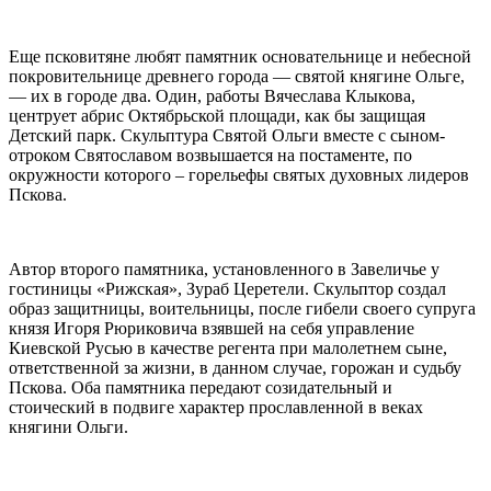
Еще псковитяне любят памятник основательнице и небесной
покровительнице древнего города — святой княгине Ольге,
— их в городе два. Один, работы Вячеслава Клыкова,
центрует абрис Октябрьской площади, как бы защищая
Детский парк. Скульптура Святой Ольги вместе с сыном-
отроком Святославом возвышается на постаменте, по
окружности которого – горельефы святых духовных лидеров
Пскова.
Автор второго памятника, установленного в Завеличье у
гостиницы «Рижская», Зураб Церетели. Скульптор создал
образ защитницы, воительницы, после гибели своего супруга
князя Игоря Рюриковича взявшей на себя управление
Киевской Русью в качестве регента при малолетнем сыне,
ответственной за жизни, в данном случае, горожан и судьбу
Пскова. Оба памятника передают созидательный и
стоический в подвиге характер прославленной в веках
княгини Ольги.