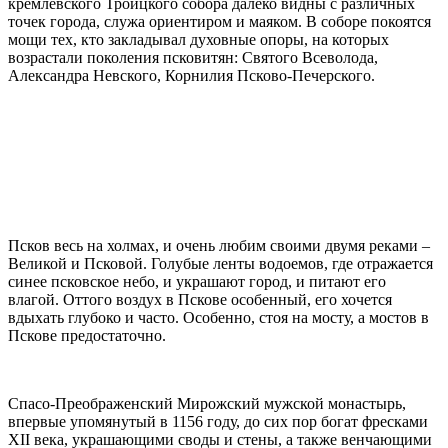
кремлевского Троицкого собора далеко видны с различных
точек города, служа ориентиром и маяком. В соборе покоятся
мощи тех, кто закладывал духовные опоры, на которых
возрастали поколения псковитян: Святого Всеволода,
Александра Невского, Корнилия Псково-Печерского.
Псков весь на холмах, и очень любим своими двумя реками –
Великой и Псковой. Голубые ленты водоемов, где отражается
синее псковское небо, и украшают город, и питают его
влагой. Оттого воздух в Пскове особенный, его хочется
вдыхать глубоко и часто. Особенно, стоя на мосту, а мостов в
Пскове предостаточно.
Спасо-Преображенский Мирожский мужской монастырь,
впервые упомянутый в 1156 году, до сих пор богат фресками
XII века, украшающими своды и стены, а также венчающими