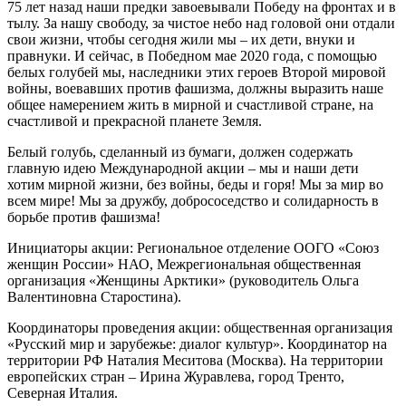
75 лет назад наши предки завоевывали Победу на фронтах и в
тылу. За нашу свободу, за чистое небо над головой они отдали
свои жизни, чтобы сегодня жили мы – их дети, внуки и
правнуки. И сейчас, в Победном мае 2020 года, с помощью
белых голубей мы, наследники этих героев Второй мировой
войны, воевавших против фашизма, должны выразить наше
общее намерением жить в мирной и счастливой стране, на
счастливой и прекрасной планете Земля.
Белый голубь, сделанный из бумаги, должен содержать
главную идею Международной акции – мы и наши дети
хотим мирной жизни, без войны, беды и горя! Мы за мир во
всем мире! Мы за дружбу, добрососедство и солидарность в
борьбе против фашизма!
Инициаторы акции: Региональное отделение ООГО «Союз
женщин России» НАО, Межрегиональная общественная
организация «Женщины Арктики» (руководитель Ольга
Валентиновна Старостина).
Координаторы проведения акции: общественная организация
«Русский мир и зарубежье: диалог культур». Координатор на
территории РФ Наталия Меситова (Москва). На территории
европейских стран – Ирина Журавлева, город Тренто,
Северная Италия.