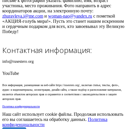
письме к фотографии указать: фамилию, имя, возраст
участника, место проживания. Фото направить в адрес
координаторов акции, на электронную почту:
zhuravleva.i@me.com
и
woman-nao@yandex.ru
с пометкой
«АКЦИЯ-голубь мира!». Пусть это станет нашим искренним
и сердечным подарком для всех, кто завоевывал эту Великую
Победу!
Контактная информация:
info@rusestero.org
YouTube
Вся информация, размещенная на веб-сайте https://rusestero.org/, включая статьи, тексты, фото-,
аудио- и видеоматериалы, иллюстрации, дизайн сайта, а также подбор и расположение материалов,
является объектом авторских прав и охраняется в соответствии с законодательством о защите
авторских прав.
Политика конфиденциальности
Наш сайт использует cookie файлы. Продолжая использовать
его вы соглашаетесь на обработку данных.
Политика
конфиденциальности