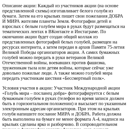
Описание акции: Каждый из участников акции (на основе
представленной схемы) изготавливает белого голубя из
бумаги. Затем на его крыльях пишет свои пожелания ДОБРА
И МИРА жителям планеты Земля. Фотографии детей и
взрослых с белым голубем мира в руках будут размещаться на
тематических лентах в ВКонтакте и Инстаграме. По
окончании акции будет создан общий коллаж из
представленных фотографий белых голубей, размещен на
ресурсах интернета, а затем передан в архив Памяти 75-летия
Великой Победы организаторов акции. А самих бумажных
голубей можно передать в руки ветеранов Великой
Отечественной войны, воевавших против фашизма,
труженикам тыла или детям войны, которые сейчас уже
довольно пожилые люди. А также можно голубей мира
передать участникам шествия «Бессмертный полк».
Условия участия в акции: Участник Международной акции
«Голубь мира – посланец добра» фотографируется с белым
бумажным голубем в руках (телефон во время записи должен
быть в горизонтальном положении) и высылает по указанным
электронным адресам организаторов. При этом на крыльях
голубя напишите послание МИРА и ДОБРА. Работа должна
быть выполнена на бумаге не менее формата А-4, надписи на
крыльях сделаны ярко и разборчиво. В сопроводительном