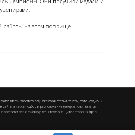
ись чемпионы. Они получили медали и
сувенирами.
й работы на этом поприще.
те https://rusestero.org/, включая статьи, тексты, фото-, аудио- и
 сайта, а также подбор и расположение материалов, является
 в соответствии с законодательством о защите авторских прав.