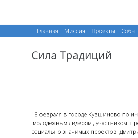
Главная
Миссия
Проекты
Собы
Сила Традиций
18 февраля в городе Кувшиново по и
молодёжным лидером , участником пре
социально значимых проектов Дмитрие