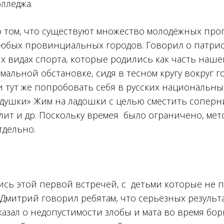
лледжа.
о том, что существуют множество молодёжных про
 любых провинциальных городов. Говорил о патри
 видах спорта, которые родились как часть наше
альной обстановке, сидя в тесном кругу вокруг гос
и тут же попробовать себя в русских национальных
душки» Жим на ладошки с целью сместить соперни
лит и др. Поскольку времея было ограничено, ме
тдельно.
лись этой первой встречей, с детьми которые не 
 Дмитрий говорил ребятам, что серьёзных результ
казал о недопустимости злобы и мата во время бо