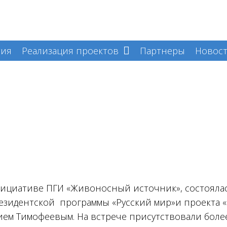
тия
Реализация проектов
Партнеры
Новост
нициативе ПГИ «Живоносный источник», состоялас
зидентской программы «Русский мир»и проекта «С
м Тимофеевым. На встрече присутствовали более 