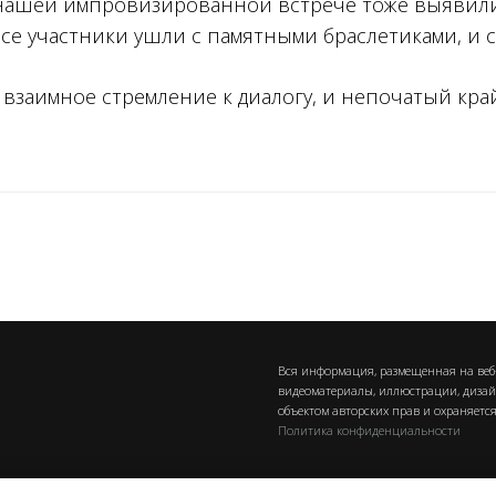
 нашей импровизированной встрече тоже выявил
Все участники ушли с памятными браслетиками, и 
 взаимное стремление к диалогу, и непочатый кра
Вся информация, размещенная на веб-сай
видеоматериалы, иллюстрации, дизайн
объектом авторских прав и охраняется
Политика конфиденциальности