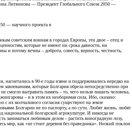
лина Литвинова — Президент Глобального Союза 2050 —
50 — научного проекта в
кам советским воинам в городах Европы, эти двое – отец и
ценностям, которые не имеют ни срока давности, ни
 и потому вечны – доброта, совесть, верность, честность,
, нагнетались в 90-е годы извне и поддерживались нередко на
ем завоеваниям, которые Болгария обрела непосредственно при
е смогло вытравить память – то, чего нельзя лишить человека,
жингаровы – и в этом их необоримая сила. Ибо, сказано:
о с их молчаливого согласия существуют на земле
вьями Болгарии не по паспорту, а по сути. Любят жизнь, любят
уд национальной болгарской агрокультуре. И никогда не
ость заниматься любимым делом – растить виноградную лозу,
есь мир, как «не стоит деревня без праведника». Низкий поклон