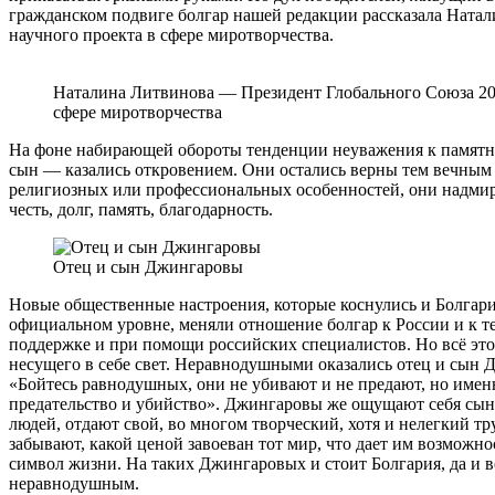
гражданском подвиге болгар нашей редакции рассказала Ната
научного проекта в сфере миротворчества.
Наталина Литвинова — Президент Глобального Союза 20
сфере миротворчества
На фоне набирающей обороты тенденции неуважения к памятни
сын — казались откровением. Они остались верны тем вечным 
религиозных или профессиональных особенностей, они надмирны
честь, долг, память, благодарность.
Отец и сын Джингаровы
Новые общественные настроения, которые коснулись и Болгарии
официальном уровне, меняли отношение болгар к России и к т
поддержке и при помощи российских специалистов. Но всё это н
несущего в себе свет. Неравнодушными оказались отец и сын Д
«Бойтесь равнодушных, они не убивают и не предают, но именн
предательство и убийство». Джингаровы же ощущают себя сыно
людей, отдают свой, во многом творческий, хотя и нелегкий тр
забывают, какой ценой завоеван тот мир, что дает им возможн
символ жизни. На таких Джингаровых и стоит Болгария, да и в
неравнодушным.