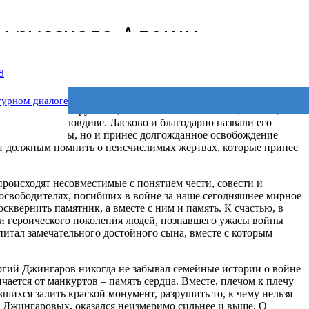
у русского Алеши
8
амятные дни в честь великой Победы над фашизмом, еще
турном диалоге
торые защитил русский, советский солдат. Такой, как тот, что
ском городе Пловдиве. Ласково и благодарно назвали его
ии своей Родины, но и принес долгожданное освобождение
ет должным помнить о неисчислимых жертвах, которые принес
происходят несовместимые с понятием чести, совести и
 освободителях, погибших в войне за наше сегодняшнее мирное
сквернить памятник, а вместе с ним и память. К счастью, в
ки героического поколения людей, познавшего ужасы войны
итал замечательного достойного сына, вместе с которым
ргий Джингаров никогда не забывал семейные истории о войне
ичается от манкуртов – память сердца. Вместе, плечом к плечу
шихся залить краской монумент, разрушить то, к чему нельзя
в Джингаровых, оказался неизмеримо сильнее и выше. О