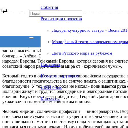
События
Болгары встали на защит
Реализация проектов
Лидеры культурного завтра – Весна 201
На исходе «цветущий и поющий яркий май», хотя свежи ещё п
Молодёжный театр в современном куль
слышна поступь «Бессмертного полка» по городам и странам, ко
застыл, высеченный в камне, на семиметровой высоте в болгар
Дети Русского мира за рубежом
болгары – Алёша. Он не только выбил захватчиков с территор
народам Европы. Той самой Европы, которая сегодня не счита
Партнеры
советский народ ради спасения мира от «коричневой чумы».
Который год то в одном, то в другом европейском государстве 
Новости партнеров
благодарности посягательства на святую память о защитниках,
благополучие. У тех, кто «пороха не нюхал» поднимается рука о
СМИ о нас
Болгарии живут и трудятся благодарные и благородные потом
воочию. Внук своего деда-победителя, Георгий Джингаров восп
Контакты
ухаживает за памятником советским воинам.
Человек мирной, солнечной профессии — виноградарства, Гео
и в своем сыне сумел взрастить и укрепить то, чем человек отл
они защищали памятник советскому солдату от вандалов, пытав
прикасаться грязными руками. Но дух победителей, живущий 