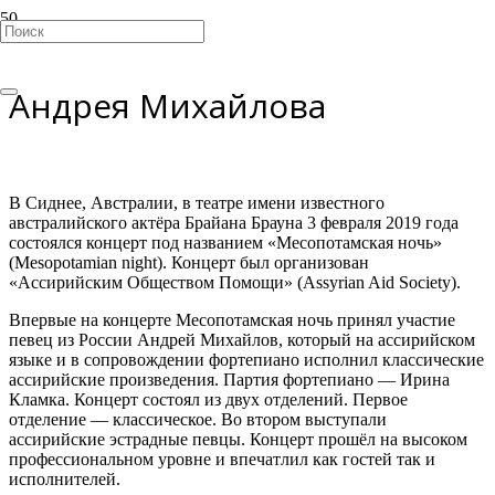
«Месопотамская ночь»
Андрея Михайлова
В Сиднее, Австралии, в театре имени известного
австралийского актёра Брайана Брауна 3 февраля 2019 года
состоялся концерт под названием «Месопотамская ночь»
(Mesopotamian night). Концерт был организован
«Ассирийским Обществом Помощи» (Assyrian Aid Society).
Впервые на концерте Месопотамская ночь принял участие
певец из России Андрей Михайлов, который на ассирийском
языке и в сопровождении фортепиано исполнил классические
ассирийские произведения. Партия фортепиано — Ирина
Кламка. Концерт состоял из двух отделений. Первое
отделение — классическое. Во втором выступали
ассирийские эстрадные певцы. Концерт прошёл на высоком
профессиональном уровне и впечатлил как гостей так и
исполнителей.