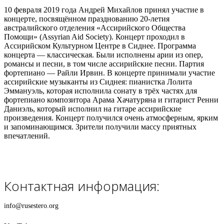
10 февраля 2019 года Андрей Михайлов принял участие в
концерте, посвящённом празднованию 20-летия
австралийского отделения «Ассирийского Общества
Помощи» (Assyrian Aid Society). Концерт проходил в
Ассирийском Культурном Центре в Сиднее. Программа
концерта — классическая. Были исполнены арии из опер,
романсы и песни, в том числе ассирийские песни. Партия
фортепиано — Райли Ирвин. В концерте принимали участие
ассирийские музыканты из Сиднея: пианистка Лолита
Эммануэль, которая исполнила сонату в трёх частях для
фортепиано композитора Арама Хачатуряна и гитарист Ренни
Даниэль, который исполнил на гитаре ассирийские
произведения. Концерт получился очень атмосферным, ярким
и запоминающимся. Зрители получили массу приятных
впечатлений.
Контактная информация:
info@rusestero.org