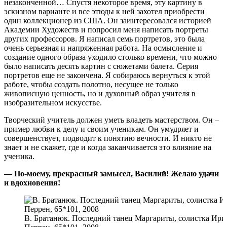
незаконченной… Спустя некоторое время, эту картину в
эскизном варианте и все этюды к ней захотел приобрести
один коллекционер из США. Он заинтересовался историей
Академии Художеств и попросил меня написать портреты
других профессоров. Я написал семь портретов, это была
очень серьезная и напряженная работа. На осмысление и
создание одного образа уходило столько времени, что можно
было написать десять картин с сюжетами балета. Серия
портретов еще не закончена. Я собираюсь вернуться к этой
работе, чтобы создать полотно, несущее не только
живописную ценность, но и духовный образ учителя в
изобразительном искусстве.
Творческий учитель должен уметь владеть мастерством. Он –
пример любви к делу и своим ученикам. Он умудряет и
совершенствует, подводит к понятию вечности. И никто не
знает и не скажет, где и когда заканчивается это влияние на
ученика.
— По-моему, прекрасный замысел, Василий! Желаю удачи
и вдохновения!
В. Братанюк. Последний танец Маргариты, солистка Ири