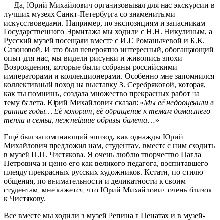
— Да, Юрий Михайлович организовывал для нас экскурсии в
лучших музеях Санкт-Петербурга со знаменитыми
искусствоведами. Например, по экспозициям и запасникам
Государственного Эрмитажа мы ходили с Н.Н. Никулиным, а
Русский музей посещали вместе с И.Г. Романычевой и К.К.
Сазоновой. И это был невероятно интересный, обогащающий
опыт для нас, мы видели рисунки и живопись эпохи
Возрождения, которые были собраны российскими
императорами и коллекционерами. Особенно мне запомнился
коллективный поход на выставку З. Серебряковой, которая,
как ты помнишь, создала множество прекрасных работ на
тему балета. Юрий Михайлович сказал: «
Мы её недооценили в
ранние годы… Её колорит, её обращение к темам домашнего
тепла и семьи, нежнейшие образы балета
…»
Ещё был запоминающий эпизод, как однажды Юрий
Михайлович предложил нам, студентам, вместе с ним сходить
в музей П.П. Чистякова. Я очень люблю творчество Павла
Петровича и ценю его как великого педагога, воспитавшего
плеяду прекрасных русских художников. Кстати, по стилю
общения, по внимательности и деликатности к своим
студентам, мне кажется, что Юрий Михайлович очень близок
к Чистякову.
Все вместе мы ходили в музей Репина в Пенатах и в музей-