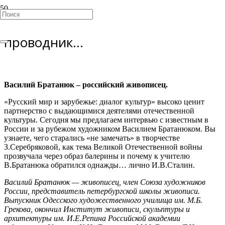
Учитель — не поводырь, но
проводник…
Василий Братанюк – российский живописец.
«Русский мир и зарубежье: диалог культур» высоко ценит
партнерство с выдающимися деятелями отечественной
культуры. Сегодня мы предлагаем интервью с известным в
России и за рубежом художником Василием Братанюком. Вы
узнаете, чего старались «не замечать» в творчестве
З.Серебряковой, как тема Великой Отечественной войны
прозвучала через образ балерины и почему к учителю
В.Братанюка обратился однажды… лично И.В.Сталин.
Василий Братанюк — живописец, член Союза художников
России, представитель петербургской школы живописи.
Выпускник Одесского художественного училища им. М.Б.
Грекова, окончил Институт живописи, скульптуры и
архитектуры им. И.Е.Репина Российской академии