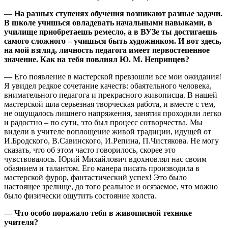
—
На разных ступенях обучения возникают разные задачи.
В школе учишься овладевать начальными навыками, в
училище приобретаешь ремесло, а в ВУЗе ты достигаешь
самого сложного – учишься быть художником. И вот здесь,
на мой взгляд, личность педагога имеет первостепенное
значение. Как на тебя повлиял Ю. М. Непринцев?
— Его появление в мастерской превзошли все мои ожидания!
Я увидел редкое сочетание качеств: обаятельного человека,
внимательного педагога и прекрасного живописца. В нашей
мастерской шла серьезная творческая работа, и вместе с тем,
не ощущалось лишнего напряжения, занятия проходили легко
и радостно – по сути, это был процесс сотворчества. Мы
видели в учителе воплощение живой традиции, идущей от
И.Бродского, В.Савинского, И.Репина, П.Чистякова. Не могу
сказать, что об этом часто говорилось, скорее это
чувствовалось. Юрий Михайлович вдохновлял нас своим
обаянием и талантом. Его манера писать производила в
мастерской фурор, фантастический успех! Это было
настоящее зрелище, до того реальное и осязаемое, что можно
было физически ощутить состояние холста.
— Что особо поражало тебя в живописной технике
учителя?