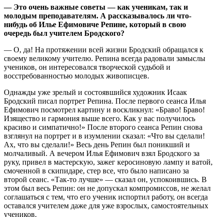
— Это очень важные советы — как ученикам, так и
молодым преподавателям. А рассказывалось ли что-
нибудь об Илье Ефимовиче Репине, который в свою
очередь был учителем Бродского?
— О, да! На протяжении всей жизни Бродский обращался к
своему великому учителю. Репина всегда радовали замыслы
учеников, он интересовался творческой судьбой и
восстребованностью молодых живописцев.
Однажды уже зрелый и состоявшийся художник Исаак
Бродский писал портрет Репина. После первого сеанса Илья
Ефимович посмотрел картину и воскликнул: «Браво! Браво!
Изящество и гармония выше всего. Как у вас получилось
красиво и симпатично!» После второго сеанса Репин снова
взглянул на портрет и в изумлении сказал: «Что вы сделали!
Ах, что вы сделали!» Весь день Репин был поникший и
молчаливый. А вечером Илья Ефимович взял Бродского за
руку, привел в мастерскую, зажег керосиновую лампу и ватой,
смоченной в скипидаре, стер все, что было написано за
второй сеанс. «Так-то лучше» — сказал он, успокоившись. В
этом был весь Репин: он не допускал компромиссов, не желал
соглашаться с тем, что его ученик испортил работу, он всегда
оставался учителем даже для уже взрослых, самостоятельных
учеников.