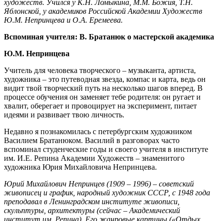
художеств. Учился у К.Н. Ломыкина, М.М. Божия, Т.Н.
Яблонской, у академиков Российской Академии Художеств
Ю.М. Непринцева и О.А. Еремеева.
Вспоминая учителя: В. Братанюк о мастерской академика
Ю.М. Непринцева
Учитель для человека творческого – музыканта, артиста,
художника – это путеводная звезда, компас и карта, ведь он
видит твой творческий путь на несколько шагов вперед. В
процессе обучения он заменяет тебе родителя: он ругает и
хвалит, оберегает и провоцирует на эксперимент, питает
идеями и развивает твою личность.
Недавно я познакомилась с петербургским художником
Василием Братанюком. Василий в разговорах часто
вспоминал студенческие годы и своего учителя в институте
им. И.Е. Репина Академии Художеств – знаменитого
художника Юрия Михайловича Непринцева.
Юрий Михайлович Непринцев (1909 – 1996) – советский
живописец и график, народный художник СССР, с 1948 года
преподавал в Ленинградском институте живописи,
скульптуры, архитектуры (сейчас – Академический
институт им. Репина). Его жанровые картины («Отдых