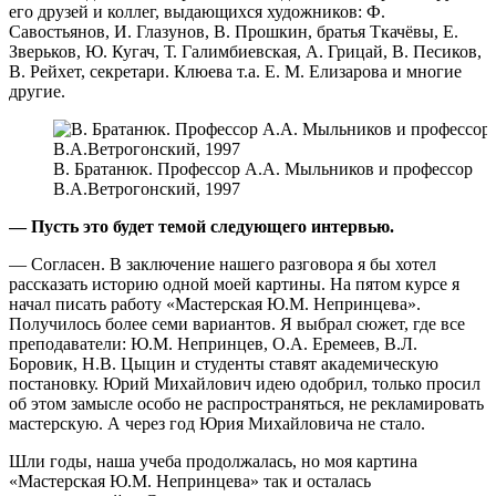
его друзей и коллег, выдающихся художников: Ф.
Савостьянов, И. Глазунов, В. Прошкин, братья Ткачёвы, Е.
Зверьков, Ю. Кугач, Т. Галимбиевская, А. Грицай, В. Песиков,
В. Рейхет, секретари. Клюева т.а. Е. М. Елизарова и многие
другие.
В. Братанюк. Профессор А.А. Мыльников и профессор
В.А.Ветрогонский, 1997
— Пусть это будет темой следующего интервью.
— Согласен. В заключение нашего разговора я бы хотел
рассказать историю одной моей картины. На пятом курсе я
начал писать работу «Мастерская Ю.М. Непринцева».
Получилось более семи вариантов. Я выбрал сюжет, где все
преподаватели: Ю.М. Непринцев, О.А. Еремеев, В.Л.
Боровик, Н.В. Цыцин и студенты ставят академическую
постановку. Юрий Михайлович идею одобрил, только просил
об этом замысле особо не распространяться, не рекламировать
мастерскую. А через год Юрия Михайловича не стало.
Шли годы, наша учеба продолжалась, но моя картина
«Мастерская Ю.М. Непринцева» так и осталась