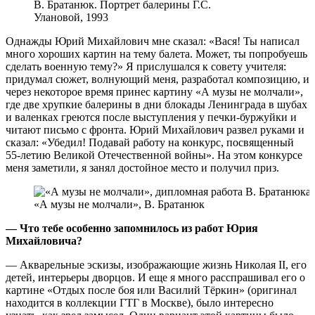
В. Братанюк. Портрет балерины Г.С.
Улановой, 1993
Однажды Юрий Михайлович мне сказал: «Вася! Ты написал
много хороших картин на тему балета. Может, ты попробуешь
сделать военную тему?» Я прислушался к совету учителя:
придумал сюжет, волнующий меня, разработал композицию, и
через некоторое время принес картину «А музы не молчали»,
где две хрупкие балерины в дни блокады Ленинграда в шубах
и валенках греются после выступления у печки-буржуйки и
читают письмо с фронта. Юрий Михайлович развел руками и
сказал: «Убедил! Подавай работу на конкурс, посвященный
55-летию Великой Отечественной войны». На этом конкурсе
меня заметили, я занял достойное место и получил приз.
«А музы не молчали», В. Братанюк
— Что тебе особенно запомнилось из работ Юрия
Михайловича?
— Акварельные эскизы, изображающие жизнь Николая II, его
детей, интерьеры дворцов. И еще я много расспрашивал его о
картине «Отдых после боя или Василий Тёркин» (оригинал
находится в коллекции ГТГ в Москве), было интересно