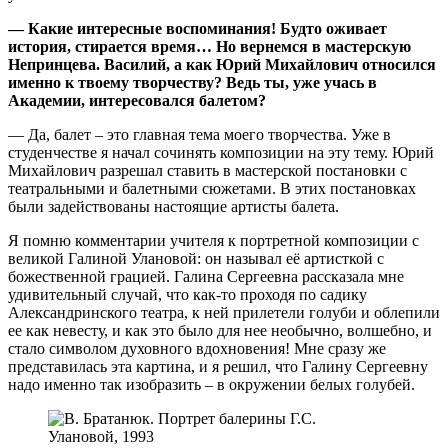
— Какие интересные воспоминания! Будто оживает
история, стирается время… Но вернемся в мастерскую
Непринцева. Василий, а как Юрий Михайлович относился
именно к твоему творчеству? Ведь ты, уже учась в
Академии, интересовался балетом?
— Да, балет – это главная тема моего творчества. Уже в
студенчестве я начал сочинять композиции на эту тему. Юрий
Михайлович разрешал ставить в мастерской постановки с
театральными и балетными сюжетами. В этих постановках
были задействованы настоящие артисты балета.
Я помню комментарии учителя к портретной композиции с
великой Галиной Улановой: он называл её артисткой с
божественной грацией. Галина Сергеевна рассказала мне
удивительный случай, что как-то проходя по садику
Александринского театра, к ней прилетели голуби и облепили
ее как невесту, и как это было для нее необычно, волшебно, и
стало символом духовного вдохновения! Мне сразу же
представилась эта картина, и я решил, что Галину Сергеевну
надо именно так изобразить – в окружении белых голубей.