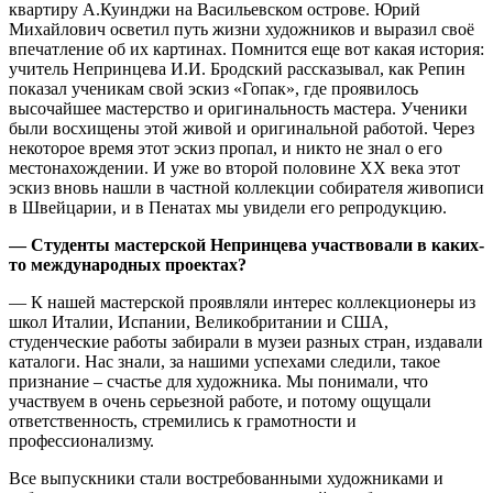
квартиру А.Куинджи на Васильевском острове. Юрий
Михайлович осветил путь жизни художников и выразил своё
впечатление об их картинах. Помнится еще вот какая история:
учитель Непринцева И.И. Бродский рассказывал, как Репин
показал ученикам свой эскиз «Гопак», где проявилось
высочайшее мастерство и оригинальность мастера. Ученики
были восхищены этой живой и оригинальной работой. Через
некоторое время этот эскиз пропал, и никто не знал о его
местонахождении. И уже во второй половине XX века этот
эскиз вновь нашли в частной коллекции собирателя живописи
в Швейцарии, и в Пенатах мы увидели его репродукцию.
— Студенты мастерской Непринцева участвовали в каких-
то международных проектах?
— К нашей мастерской проявляли интерес коллекционеры из
школ Италии, Испании, Великобритании и США,
студенческие работы забирали в музеи разных стран, издавали
каталоги. Нас знали, за нашими успехами следили, такое
признание – счастье для художника. Мы понимали, что
участвуем в очень серьезной работе, и потому ощущали
ответственность, стремились к грамотности и
профессионализму.
Все выпускники стали востребованными художниками и