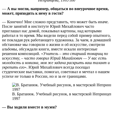
Непринцева, 1995 год
—
А вы могли, например, общаться во внеурочное время,
может, приходить к нему в гости?
— Конечно! Мне сложно представить, что может быть иначе.
После занятий в институте Юрий Михайлович часто
приглашал нас домой, показывал картины, над которыми
работал в то время. Мы видели перед собой пример опытного,
не покладая рук работающего художника. За чаем, в домашней
обстановке мы говорили о жизни и об искусстве, смотрели
альбомы, обсуждали книги, вместе искали интересные
решения композиций. «
Учитель – это старший товарищ по
искусству, – часто говорил Юрий Михайлович — У вас есть
молодость и новизна, моя же задача раскрыть ваш талант и
укрепить его
». Юрий Михайлович всегда посещал
студенческие выставки, помогал, советовал и мечтал о нашем
успехе не только в России, но и за ее границами.
В. Братанюк. Учебный рисунок, в мастерской Непринцев
1997
— Вы ходили вместе в музеи?