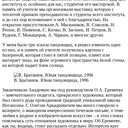
института и, особенно для нас, студентов его мастерской. В
память об учителе мы организовали выставку, которую с
теплотой приняли преподаватели и студенты всего института,
и до сих пор вспоминают о ней с благодарностью. На
открытии присутствовали А. Мыльников, В. Соколов, Н.
Репин, В. Пименов, С. Кичко, В. Загонек, И. Петров, В.
Руднев, Г. Монашеров, А. Чаркин, и многие другие.
У меня было три эскиза танцовщиц, я решил изменить один
из них, и в память об учителе получилась картина с
балериной, которая стоит в пятой позиции, плачет или
вытирает лицо, на фоне огромного пространства белой стены,
на которой падает блик солнца.
В. Братанюк. Юная танцовщица, 1996
Заканчивали Академию мы под руководством О.А. Еремеева
– замечательного педагога, прекрасного художника, который
был своего рода проводником традиций уникальной школы
Иогансона. С Олегом Аркадиевичем мы много говорили о
колорите, о мажорном импрессионистическом письме, о теме
любви к родине в изобразительном искусстве – в этих словах
пояснялась суть отношения художника к миру. Об Еремееве,
как ты, видишь, стоит рассказать отдельно. Интересен круг