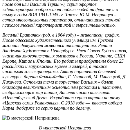
после боя или Василий Теркин»), серия офортов
«Ленинградцы» изображают подвиг людей на фронте и в
тылу в годы ВОВ 1941-1945 гг. Также Ю.М. Непринцев –
автор многочисленных портретов, отличающихся точной
психологической характеристикой и выразительностью.
Василий Братанюк (род. в 1964 году) – живописец, график.
После одесского художественного училища им. Грекова
закончил факультет живописи института им. Репина
Академии Художеств в Петербурге. Член Союза Художников,
участник многочисленных выставок в России, Украине, США,
Европе, Китае и Японии. Его работы приобретены более 25
российских и зарубежных музеев и галерей, а также
частными коллекционерами. Автор портретов деятелей
культуры, барона Фальц-Фейна, Г. Улановой, М. Плисецкой, Д.
Лихачева. Основная тема творчества Василия – балет,
благодаря великолепным живописным работам и пастелям,
изображающим мир танца, Василия часто называют
«Петербургский Дега».
Разработал серию картин на тему
«Царская семья Романовых». С 2018 года — кавалер ордера
Карла Фаберже за серию картин по балету.
В мастерской Непринцева