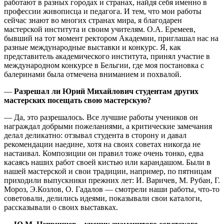
работают в разных городах и странах, найдя себя именно в
профессии живописца и педагога. И тем, что мои работы
сейчас знают во многих странах мира, я благодарен
мастерской института и своим учителям. О.А. Еремеев,
бывший на тот момент ректором Академии, приглашал нас на
разные международные выставки и конкурс. Я, как
представитель академического института, принял участие в
международном конкурсе в Бельгии, где моя постановка с
балеринами была отмечена вниманием и похвалой.
—
Разрешал ли Юрий Михайлович студентам других
мастерских посещать свою мастерскую?
— Да, это разрешалось. Все лучшие работы учеников он
награждал добрыми пожеланиями, а критические замечания
делал деликатно: отзывал студента в сторону и давал
рекомендации наедине, хотя на своих советах никогда не
настаивал. Композиции он правил тоже очень тонко, едва
касаясь наших работ своей кистью или карандашом. Были в
нашей мастерской и свои традиции, например, по пятницам
приходили выпускники прежних лет: И. Варичев, М. Рубан, Г.
Мороз, Э.Козлов, О. Гадалов — смотрели наши работы, что-то
советовали, делились идеями, показывали свои каталоги,
рассказывали о своих выставках.