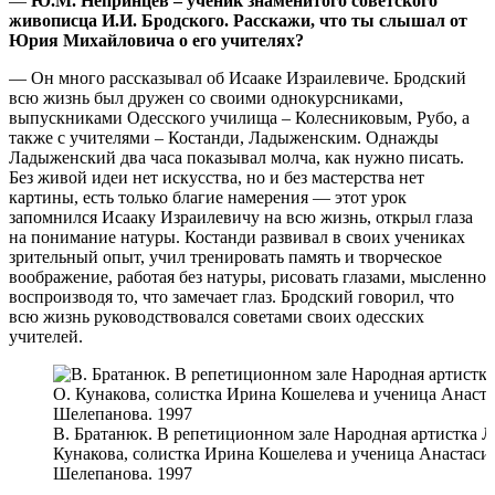
—
Ю.М. Непринцев – ученик знаменитого советского
живописца И.И. Бродского. Расскажи, что ты слышал от
Юрия Михайловича о его учителях?
— Он много рассказывал об Исааке Израилевиче. Бродский
всю жизнь был дружен со своими однокурсниками,
выпускниками Одесского училища – Колесниковым, Рубо, а
также с учителями – Костанди, Ладыженским. Однажды
Ладыженский два часа показывал молча, как нужно писать.
Без живой идеи нет искусства, но и без мастерства нет
картины, есть только благие намерения — этот урок
запомнился Исааку Израилевичу на всю жизнь, открыл глаза
на понимание натуры. Костанди развивал в своих учениках
зрительный опыт, учил тренировать память и творческое
воображение, работая без натуры, рисовать глазами, мысленно
воспроизводя то, что замечает глаз. Бродский говорил, что
всю жизнь руководствовался советами своих одесских
учителей.
В. Братанюк. В репетиционном зале Народная артистка Л
Кунакова, солистка Ирина Кошелева и ученица Анастаси
Шелепанова. 1997