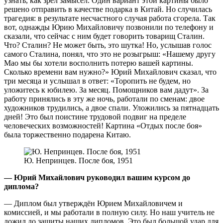
узнать, как зрел замысел. Один вариант этой картины было
решено отправить в качестве подарка в Китай. Но случилась
трагедия: в результате несчастного случая работа сгорела. Так
вот, однажды Юрию Михайловичу позвонили по телефону и
сказали, что сейчас с ним будет говорить товарищ Сталин.
Что? Сталин? Не может быть, это шутка! Но, услышав голос
самого Сталина, понял, что это не розыгрыш: «Нашему другу
Мао мы бы хотели восполнить потерю вашей картины.
Сколько времени вам нужно?» Юрий Михайлович сказал, что
три месяца и услышал в ответ: «Торопить не будем, но
уложитесь к юбилею. За месяц. Помощников вам дадут». За
работу принялись в эту же ночь, работали по сменам: двое
художников трудились, а двое спали. Уложились за пятнадцать
дней! Это был поистине трудовой подвиг на пределе
человеческих возможностей! Картина «Отдых после боя»
была торжественно подарена Китаю.
Ю. Непринцев. После боя, 1951
— Юрий Михайлович руководил вашим курсом до
диплома?
— Диплом был утверждён Юрием Михайловичем и
комиссией, и мы работали в полную силу. Но наш учитель не
дожил до защиты наших дипломов. Это был большой удар для