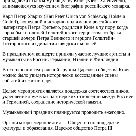
принадлежит Царскому обществу Киля (Kieler Zarenverein),
занимающемуся изучением биографии российского монарха.
Карл Петер Ульрих (Karl Peter Ulrich von Schleswig-Holstein-
Gottorf), вошедший в историю под именем российского
императора Петра Третьего, родился в Киле в ту пору, когда
город был столицей Голштейнского герцогства, от брака
старшей дочери Петра Великого и герцога Голштейн-
Готторпского из династии шведских королей.
В праздничном концерте приняли участие лучшие артисты и
музыканты из России, Германии, Италии и Финляндии.
В исполнении театральной группы Царского общества Киля
можно было увидеть исторически воссозданные сцены
событий из жизни царя.
Целью мероприятия является поддержка соотечественников,
укрепление дружески-партнерских отношений между Россией
и Германией, сохранение исторической памяти.
Музыкальный праздник планируется проводить ежегодно.
Организаторы мероприятия — Общество по поддержке
культуры и образования, Царское общество Петра III.