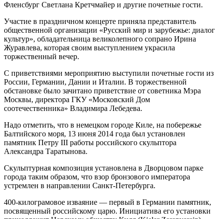
Фленсбург Светлана Кретчмайер и другие почетные гости.
Участие в праздничном концерте приняла представитель
общественной организации «Русский мир и зарубежье: диалог
культур», обладательница великолепного сопрано Ирина
Журавлева, которая своим выступлением украсила
торжественный вечер.
С приветствиями мероприятию выступили почетные гости из
России, Германии, Дании и Италии. В торжественной
обстановке было зачитано приветствие от советника Мэра
Москвы, директора ГКУ «Московский Дом
соотечественника» Владимира Лебедева.
Надо отметить, что в немецком городе Киле, на побережье
Балтийского моря, 13 июня 2014 года был установлен
памятник Петру III работы российского скульптора
Александра Таратынова.
Скульптурная композиция установлена в Дворцовом парке
города таким образом, что взор бронзового императора
устремлен в направлении Санкт-Петербурга.
400-килограмовое изваяние — первый в Германии памятник,
посвященный российскому царю. Инициатива его установки