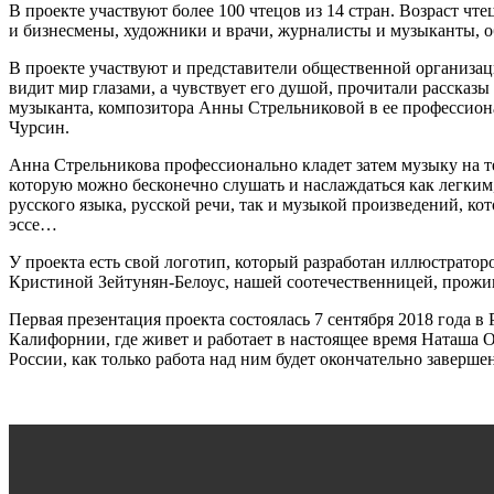
В проекте участвуют более 100 чтецов из 14 стран. Возраст чте
и бизнесмены, художники и врачи, журналисты и музыканты, 
В проекте участвуют и представители общественной организаци
видит мир глазами, а чувствует его душой, прочитали рассказ
музыканта, композитора Анны Стрельниковой в ее профессион
Чурсин.
Анна Стрельникова профессионально кладет затем музыку на те
которую можно бесконечно слушать и наслаждаться как легк
русского языка, русской речи, так и музыкой произведений, кот
эссе…
У проекта есть свой логотип, который разработан иллюстрато
Кристиной Зейтунян-Белоус, нашей соотечественницей, прож
Первая презентация проекта состоялась 7 сентября 2018 года в 
Калифорнии, где живет и работает в настоящее время Наташа О
России, как только работа над ним будет окончательно завершен