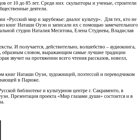
цов от 10 до 85 лет. Среди них скульпторы и ученые, строители
общественные деятели.
и «Русский мир и зарубежье: диалог культур». Для тех, кто не
ы из книг Наташи Оуэн и записали их с помощью замечательного
альной студии Наталия Меситова, Елена Студнева, Владислав
ксты. И получается, действительно, волшебство – аудиокнига,
им, образным словом, выражающим самые лучшие традиции
орая звучит на протяжении всего чтения рассказов, новелл,
ром книг Наташи Оуэн, художницей, поэтессой и переводчиком
ивающей в Париже.
Русской библиотеке и культурном центре г. Сакраменто, в
уэн. Презентация проекта «Мир глазами души» состоится и в
а.