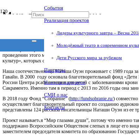
События
Мир глазами души
Реализация проектов
Лидеры культурного завтра – Весна 201
Именно так назвала свой новый проект писательница Наташа О
Молодёжный театр в современном куль
свет сборника рассказов и новелл «Дефиле длиною в жизнь», пр
проведении этого мероприятия участвовали представители общ
Дети Русского мира за рубежом
культур», которых связывает с деятельностью Наташи Оуэн тв
Партнеры
Наша соотечественница Наташа Оуэн проживает с 1989 года за
Гавайи. В 2000 году основала благотворительный фонд «Дети 
России Центра реабилитации для детей с заболеваниями крови
Новости партнеров
Сакраменто. Именно там в период с 2013 по 2016 годы она за
СМИ о нас
В 2018 году Фонд “Собрание” (
http://fundsobranie.ru/
) совместно
осуществляет благотворительный проект по созданию аудиокни
Контакты
представлены 124 рассказа писательницы Наташи Оуэн из ее т
Проект называется “Мир глазами души”, потому что именно та
поддержано Всероссийским Обществом слепых в лице его вице
заместителем председателя комитета по образованию Государ