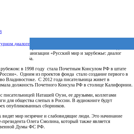
8
уэн – автор нескольких книг, в том числе недавно вышедшего в
турном диалоге
езентация которого состоялась в Москве весной 2017 года. В
ественной организации «Русский мир и зарубежье: диалог
орческая дружба.
 рубежом: в 1998 году стала Почетным Консулом РФ в штате
России». Одним из проектов фонда стало создание первого в
 во Владивостоке. С 2012 года писательница живет в
нимала должность Почетного Консула РФ в столице Калифорнии.
 с писательницей Наташей Оуэн, ее друзьями, коллегами
ги для общества слепых в России. В аудиокниге будут
рех опубликованных сборников.
к видят мир незрячие и слабовидящие люди. Это начинание
-президента Олега Смолина, который также является
ственной Думы ФС РФ.