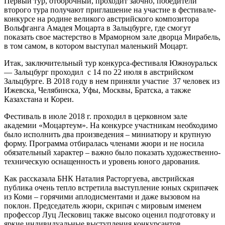
Первый тур, отборочный, проходит заочно, победители
второго тура получают приглашение на участие в фестивале-
конкурсе на родине великого австрийского композитора
Вольфганга Амадея Моцарта в Зальцбурге, где смогут
показать свое мастерство в Мраморном зале дворца Мирабель,
в том самом, в котором выступал маленький Моцарт.
Итак, заключительный тур конкурса-фестиваля Южноуральск
— Зальцбург проходил с 14 по 22 июля в австрийском
Зальцбурге. В 2018 году в нем приняли участие 37 человек из
Ижевска, Челябинска, Уфы, Москвы, Братска, а также
Казахстана и Кореи.
Фестиваль в июле 2018 г. проходил в церковном зале
академии «Моцартеум». На конкурсе участникам необходимо
было исполнить два произведения – миниатюру и крупную
форму. Программа отбиралась членами жюри и не носила
обязательный характер – важно было показать художественно-
техническую оснащенность и уровень юного дарования.
Как рассказала БНК Наталия Расторгуева, австрийская
публика очень тепло встретила выступление юных скрипачек
из Коми – горячими аплодисментами и даже вызовом на
поклон. Председатель жюри, скрипач с мировым именем
профессор Луц Лесковиц также высоко оценил подготовку и
яркие индивидуальные выступления конкурсантов.