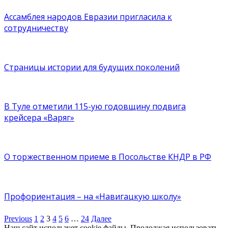
Ассамблея народов Евразии пригласила к
сотрудничеству
Страницы истории для будущих поколений
В Туле отметили 115-ую годовщину подвига
крейсера «Варяг»
О торжественном приеме в Посольстве КНДР в РФ
Профориентация – на «Навигацкую школу»
Previous
1
2
3
4
5
6
…
24
Далее
Наш сайт использует cookie файлы. Продолжая использовать